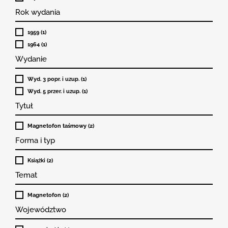
Rok wydania
1959 (1)
1964 (1)
Wydanie
Wyd. 3 popr. i uzup. (1)
Wyd. 5 przer. i uzup. (1)
Tytuł
Magnetofon taśmowy (2)
Forma i typ
Książki (2)
Temat
Magnetofon (2)
Województwo