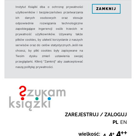
Instytut Książki dba o ochronę prywatności
ZAMKNIJ
użytkowników i bezpieczeństwo przetwarzania
ich danych osobowych oraz stosuje
odpowiednie rozwiązania technologiczne
zapobiegające ingerencji osób trzecich w
prywatność użytkowników. Używamy także
plików cookies, by ułatwić korzystanie z naszych
serwisów oraz do celów statystycznych.Jeśli nie
chcesz, by pliki cookies były zapisywane na
Twoim dysku zmień ustawienia swojej
przeglądarki. Kliknij "Zamknij" aby zaakceptować
naszą politykę prywatności.
ZAREJESTRUJ / ZALOGUJ
PL
EN
wielkość: