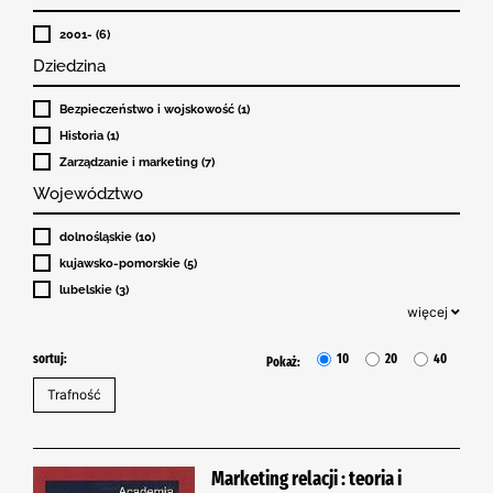
2001- (6)
Dziedzina
Bezpieczeństwo i wojskowość (1)
Historia (1)
Zarządzanie i marketing (7)
Województwo
dolnośląskie (10)
kujawsko-pomorskie (5)
lubelskie (3)
więcej
sortuj:
10
20
40
Pokaż:
Marketing relacji : teoria i