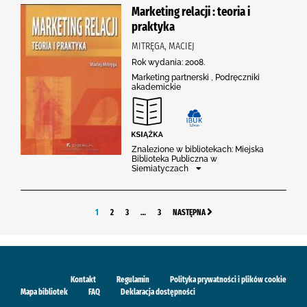
Marketing relacji : teoria i
praktyka
MITRĘGA, MACIEJ
Rok wydania: 2008.
Marketing partnerski , Podręczniki
akademickie
Znalezione w bibliotekach: Miejska
Biblioteka Publiczna w
Siemiatyczach
1
2
3
…
3
NASTĘPNA
Kontakt
Regulamin
Polityka prywatności i plików cookie
Mapa bibliotek
FAQ
Deklaracja dostępności