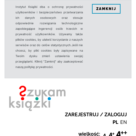
Instytut Książki dba o ochronę prywatności
ZAMKNIJ
użytkowników i bezpieczeństwo przetwarzania
ich danych osobowych oraz stosuje
odpowiednie rozwiązania technologiczne
zapobiegające ingerencji osób trzecich w
prywatność użytkowników. Używamy także
plików cookies, by ułatwić korzystanie z naszych
serwisów oraz do celów statystycznych.Jeśli nie
chcesz, by pliki cookies były zapisywane na
Twoim dysku zmień ustawienia swojej
przeglądarki. Kliknij "Zamknij" aby zaakceptować
naszą politykę prywatności.
ZAREJESTRUJ / ZALOGUJ
PL
EN
wielkość: