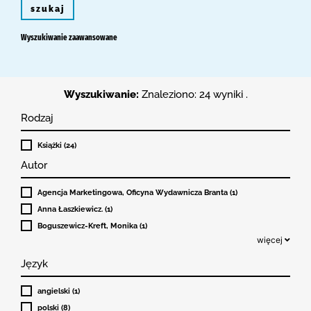
szukaj
Wyszukiwanie zaawansowane
Wyszukiwanie:
Znaleziono: 24 wyniki .
Rodzaj
Książki (24)
Autor
Agencja Marketingowa, Oficyna Wydawnicza Branta (1)
Anna Łaszkiewicz. (1)
Boguszewicz-Kreft, Monika (1)
więcej
Język
angielski (1)
polski (8)