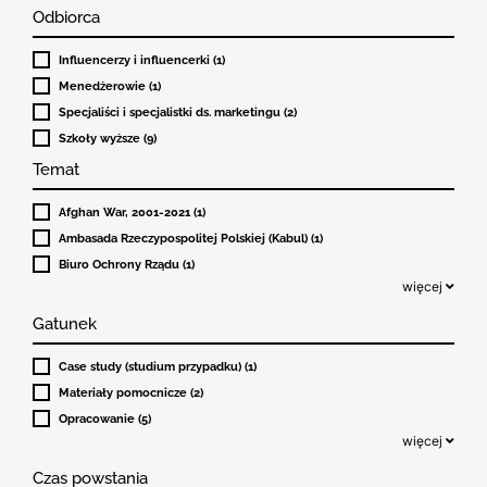
Odbiorca
Influencerzy i influencerki (1)
Menedżerowie (1)
Specjaliści i specjalistki ds. marketingu (2)
Szkoły wyższe (9)
Temat
Afghan War, 2001-2021 (1)
Ambasada Rzeczypospolitej Polskiej (Kabul) (1)
Biuro Ochrony Rządu (1)
więcej
Gatunek
Case study (studium przypadku) (1)
Materiały pomocnicze (2)
Opracowanie (5)
więcej
Czas powstania