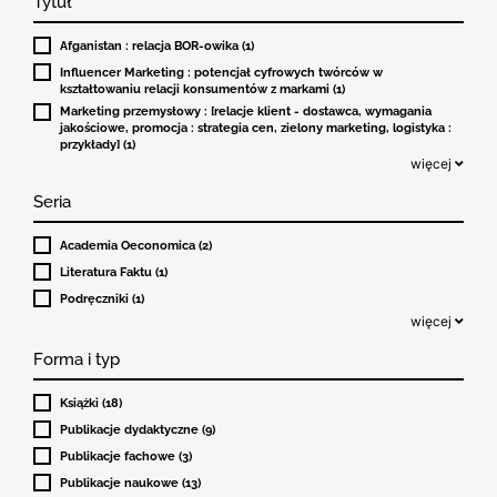
Tytuł
Afganistan : relacja BOR-owika (1)
Influencer Marketing : potencjał cyfrowych twórców w
kształtowaniu relacji konsumentów z markami (1)
Marketing przemysłowy : [relacje klient - dostawca, wymagania
jakościowe, promocja : strategia cen, zielony marketing, logistyka :
przykłady] (1)
więcej
Seria
Academia Oeconomica (2)
Literatura Faktu (1)
Podręczniki (1)
więcej
Forma i typ
Książki (18)
Publikacje dydaktyczne (9)
Publikacje fachowe (3)
Publikacje naukowe (13)