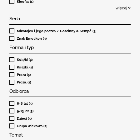
Kleofas (1)
więcej
Seria
Mikołajek i jego paczka / Goscinny & Sempé (3)
Znak Emotikon (3)
Forma i typ
Książki (9)
Książki. (1)
Proza (5)
Proza. (1)
Odbiorca
6-8 lat (5)
9-13 lat (5)
Dzieci (5)
Grupa wiekowa (2)
Temat