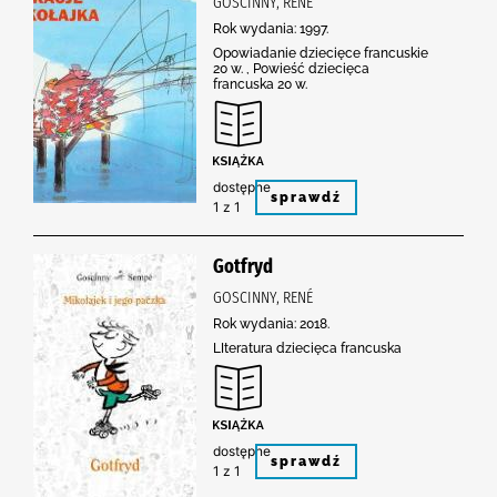
GOSCINNY, RENÉ
Rok wydania: 1997.
Opowiadanie dziecięce francuskie
20 w. , Powieść dziecięca
francuska 20 w.
dostępne
sprawdź
1 z 1
Gotfryd
GOSCINNY, RENÉ
Rok wydania: 2018.
LIteratura dziecięca francuska
dostępne
sprawdź
1 z 1