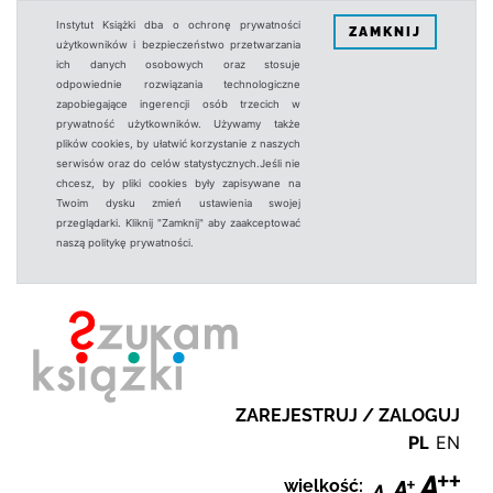
Instytut Książki dba o ochronę prywatności
ZAMKNIJ
użytkowników i bezpieczeństwo przetwarzania
ich danych osobowych oraz stosuje
odpowiednie rozwiązania technologiczne
zapobiegające ingerencji osób trzecich w
prywatność użytkowników. Używamy także
plików cookies, by ułatwić korzystanie z naszych
serwisów oraz do celów statystycznych.Jeśli nie
chcesz, by pliki cookies były zapisywane na
Twoim dysku zmień ustawienia swojej
przeglądarki. Kliknij "Zamknij" aby zaakceptować
naszą politykę prywatności.
ZAREJESTRUJ / ZALOGUJ
PL
EN
wielkość: