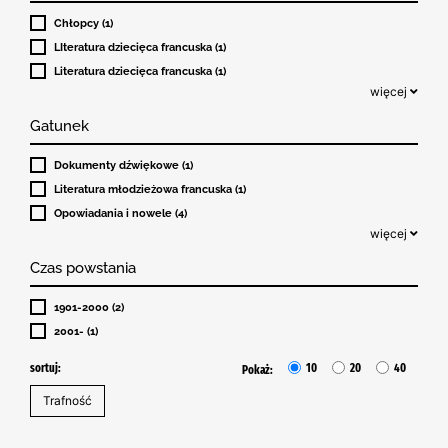
Chłopcy (1)
LIteratura dziecięca francuska (1)
Literatura dziecięca francuska (1)
więcej
Gatunek
Dokumenty dźwiękowe (1)
Literatura młodzieżowa francuska (1)
Opowiadania i nowele (4)
więcej
Czas powstania
1901-2000 (2)
2001- (1)
sortuj:
10
20
40
Pokaż: