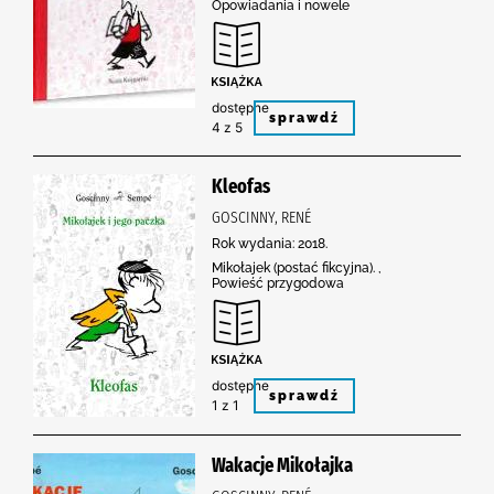
Opowiadania i nowele
dostępne
sprawdź
4 z 5
Kleofas
GOSCINNY, RENÉ
Rok wydania: 2018.
Mikołajek (postać fikcyjna). ,
Powieść przygodowa
dostępne
sprawdź
1 z 1
Wakacje Mikołajka