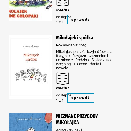
dostępne
sprawdź
1 z 1
Mikołajek i spółka
Rok wydania: 2019.
Mikołajek (postać fikcyjna) (postać
fikcyjna) , Przyjaźń , Uczennice i
uczniowie , Rodzina , Sąsiedztwo
(socjologia) , Opowiadania i
nowele
dostępne
sprawdź
1 z 1
NIEZNANE PRZYGODY
MIKOŁAJKA
GOSCINNY, RENÉ