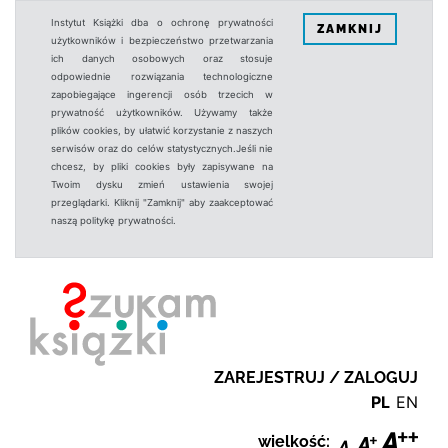
Instytut Książki dba o ochronę prywatności
ZAMKNIJ
użytkowników i bezpieczeństwo przetwarzania
ich danych osobowych oraz stosuje
odpowiednie rozwiązania technologiczne
zapobiegające ingerencji osób trzecich w
prywatność użytkowników. Używamy także
plików cookies, by ułatwić korzystanie z naszych
serwisów oraz do celów statystycznych.Jeśli nie
chcesz, by pliki cookies były zapisywane na
Twoim dysku zmień ustawienia swojej
przeglądarki. Kliknij "Zamknij" aby zaakceptować
naszą politykę prywatności.
ZAREJESTRUJ / ZALOGUJ
PL
EN
wielkość: