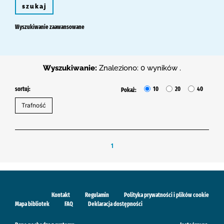
szukaj
Wyszukiwanie zaawansowane
Wyszukiwanie:
Znaleziono: 0 wyników .
sortuj:
10
20
40
Pokaż:
1
Kontakt
Regulamin
Polityka prywatności i plików cookie
Mapa bibliotek
FAQ
Deklaracja dostępności