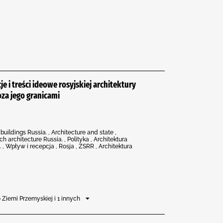
e i treści ideowe rosyjskiej architektury
oza jego granicami
ildings Russia. , Architecture and state ,
ch architecture Russia. , Polityka , Architektura
a. , Wpływ i recepcja , Rosja , ZSRR , Architektura
Ziemi Przemyskiej i 1 innych