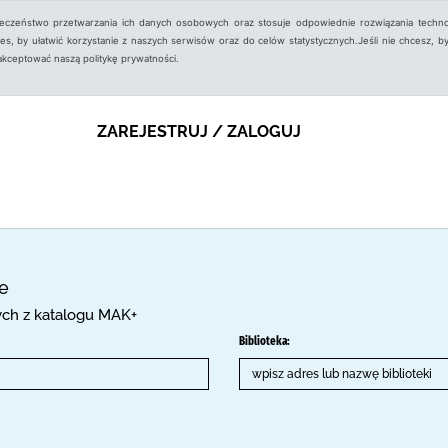
ieczeństwo przetwarzania ich danych osobowych oraz stosuje odpowiednie rozwiązania techno
, by ułatwić korzystanie z naszych serwisów oraz do celów statystycznych.Jeśli nie chcesz, by
aakceptować naszą politykę prywatności.
ZAREJESTRUJ / ZALOGUJ
ce
cych z katalogu MAK+
Biblioteka: