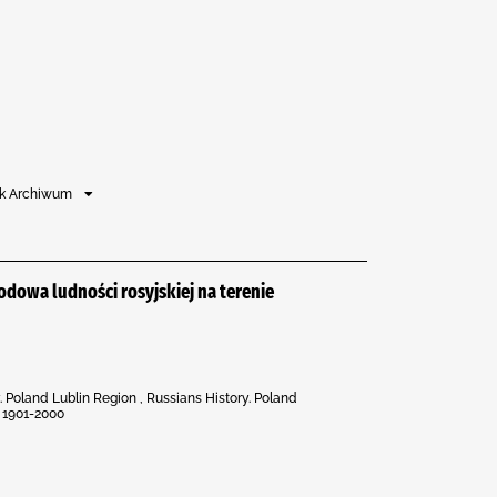
auk Archiwum
odowa ludności rosyjskiej na terenie
y. Poland Lublin Region , Russians History. Poland
, 1901-2000