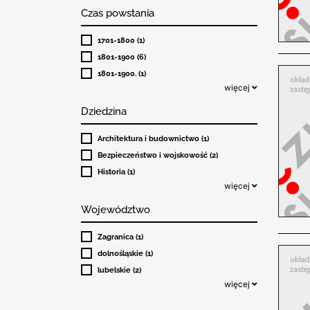
Czas powstania
1701-1800 (1)
1801-1900 (6)
1801-1900. (1)
więcej
Dziedzina
Architektura i budownictwo (1)
Bezpieczeństwo i wojskowość (2)
Historia (1)
więcej
Województwo
Zagranica (1)
dolnośląskie (1)
lubelskie (2)
więcej