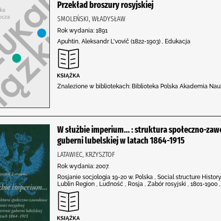
Przekład broszury rosyjskiej
SMOLEŃSKI, WŁADYSŁAW
Rok wydania: 1891
Apuhtin, Aleksandr L'vovič (1822-1903) , Edukacja
Znalezione w bibliotekach: Biblioteka Polska Akademia N
W służbie imperium... : struktura społeczno-zaw
guberni lubelskiej w latach 1864-1915
LATAWIEC, KRZYSZTOF
Rok wydania: 2007.
Rosjanie socjologia 19-20 w. Polska , Social structure Histor
Lublin Region , Ludność , Rosja , Zabór rosyjski , 1801-1900 