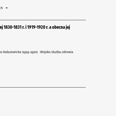
ych
1830-1831 r. i 1919-1920 r. a obecna jej
ko-bolszewicka (1919-1920) , Wojsko służba zdrowia