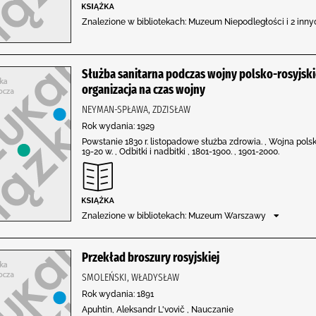
Znalezione w bibliotekach: Muzeum Niepodległości i 2 inn
Służba sanitarna podczas wojny polsko-rosyjskiej 
organizacja na czas wojny
NEYMAN-SPŁAWA, ZDZISŁAW
Rok wydania: 1929
Powstanie 1830 r. listopadowe służba zdrowia. , Wojna pols
19-20 w. , Odbitki i nadbitki , 1801-1900. , 1901-2000.
Znalezione w bibliotekach: Muzeum Warszawy
Przekład broszury rosyjskiej
SMOLEŃSKI, WŁADYSŁAW
Rok wydania: 1891
Apuhtin, Aleksandr L'vovič , Nauczanie