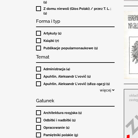
(1)
Z domu niewoli (Głos Polski) / przez T. L. ;
(1)
Forma i typ
Artykuły (1)
Książki (7)
Publikacje popularnonaukowe (1)
Temat
Administracja (4)
Apuhtin, Aleksandr L'vovič (1)
Apuhtin, Aleksandr L'vovič (1822-1903) (1)
więcej
Gatunek
Architektura rosyjska (1)
Odbitki i nadbitki (1)
Opracowanie (1)
Pamiętniki polskie (5)