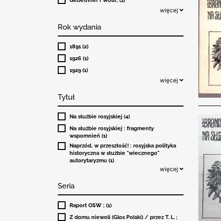
więcej
Rok wydania
1891 (2)
1926 (1)
1929 (1)
więcej
Tytuł
Na służbie rosyjskiej (4)
Na służbie rosyjskiej : fragmenty
wspomnień (1)
Naprzód, w przeszłość! : rosyjska polityka
historyczna w służbie "wiecznego"
autorytaryzmu (1)
więcej
Seria
Raport OSW ; (1)
Z domu niewoli (Glos Polski) / przez T. L. ;