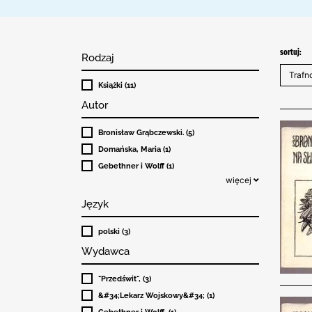
sortuj:
Rodzaj
Książki (11)
Autor
Bronisław Grąbczewski. (5)
Domańska, Maria (1)
Gebethner i Wolff (1)
więcej
Język
polski (3)
Wydawca
"Przedświt", (3)
&#34;Lekarz Wojskowy&#34; (1)
Gebethner i Wolff, (1)