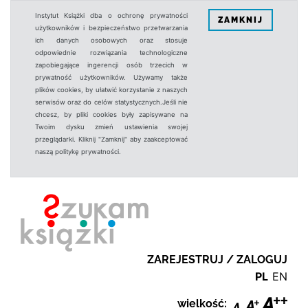
Instytut Książki dba o ochronę prywatności
ZAMKNIJ
użytkowników i bezpieczeństwo przetwarzania
ich danych osobowych oraz stosuje
odpowiednie rozwiązania technologiczne
zapobiegające ingerencji osób trzecich w
prywatność użytkowników. Używamy także
plików cookies, by ułatwić korzystanie z naszych
serwisów oraz do celów statystycznych.Jeśli nie
chcesz, by pliki cookies były zapisywane na
Twoim dysku zmień ustawienia swojej
przeglądarki. Kliknij "Zamknij" aby zaakceptować
naszą politykę prywatności.
ZAREJESTRUJ / ZALOGUJ
PL
EN
wielkość: