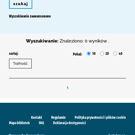
szukaj
Wyszukiwanie zaawansowane
Wyszukiwanie:
Znaleziono: 0 wyników .
sortuj:
10
20
40
Pokaż:
1
Kontakt
Regulamin
Polityka prywatności i plików cookie
Mapa bibliotek
FAQ
Deklaracja dostępności