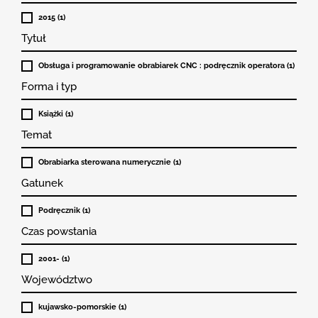
2015 (1)
Tytuł
Obsługa i programowanie obrabiarek CNC : podręcznik operatora (1)
Forma i typ
Książki (1)
Temat
Obrabiarka sterowana numerycznie (1)
Gatunek
Podręcznik (1)
Czas powstania
2001- (1)
Województwo
kujawsko-pomorskie (1)