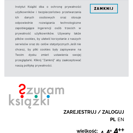
Instytut Książki dba o ochronę prywatności
ZAMKNIJ
użytkowników i bezpieczeństwo przetwarzania
ich danych osobowych oraz stosuje
odpowiednie rozwiązania technologiczne
zapobiegające ingerencji osób trzecich w
prywatność użytkowników. Używamy także
plików cookies, by ułatwić korzystanie z naszych
serwisów oraz do celów statystycznych.Jeśli nie
chcesz, by pliki cookies były zapisywane na
Twoim dysku zmień ustawienia swojej
przeglądarki. Kliknij "Zamknij" aby zaakceptować
naszą politykę prywatności.
ZAREJESTRUJ / ZALOGUJ
PL
EN
wielkość: