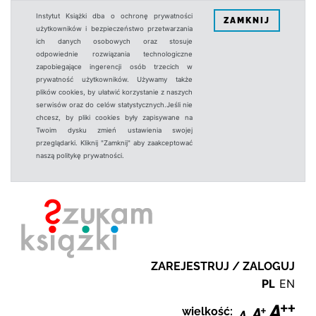
Instytut Książki dba o ochronę prywatności
ZAMKNIJ
użytkowników i bezpieczeństwo przetwarzania
ich danych osobowych oraz stosuje
odpowiednie rozwiązania technologiczne
zapobiegające ingerencji osób trzecich w
prywatność użytkowników. Używamy także
plików cookies, by ułatwić korzystanie z naszych
serwisów oraz do celów statystycznych.Jeśli nie
chcesz, by pliki cookies były zapisywane na
Twoim dysku zmień ustawienia swojej
przeglądarki. Kliknij "Zamknij" aby zaakceptować
naszą politykę prywatności.
ZAREJESTRUJ / ZALOGUJ
PL
EN
wielkość: