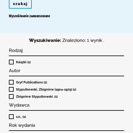
szukaj
Wyszukiwanie zaawansowane
Wyszukiwanie:
Znaleziono: 1 wynik .
Rodzaj
Książki (1)
Autor
Gryf Publications (1)
Stypułkowski, Zbigniew (1904-1979) (1)
Zbigniew Stypułkowski. (1)
Wydawca
s.n., (1)
Rok wydania