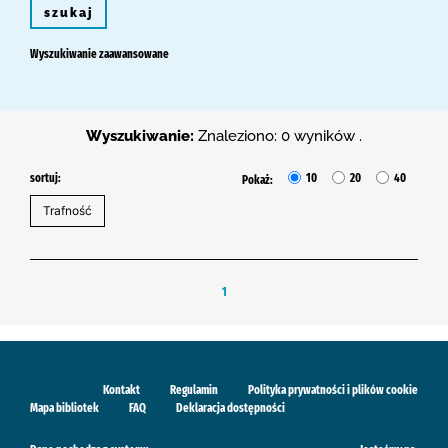
szukaj
Wyszukiwanie zaawansowane
Wyszukiwanie:
Znaleziono: 0 wyników .
sortuj:
10
20
40
Pokaż:
1
Kontakt
Regulamin
Polityka prywatności i plików cookie
Mapa bibliotek
FAQ
Deklaracja dostępności