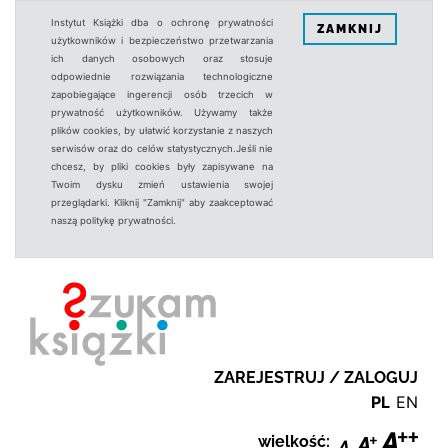
Instytut Książki dba o ochronę prywatności
ZAMKNIJ
użytkowników i bezpieczeństwo przetwarzania
ich danych osobowych oraz stosuje
odpowiednie rozwiązania technologiczne
zapobiegające ingerencji osób trzecich w
prywatność użytkowników. Używamy także
plików cookies, by ułatwić korzystanie z naszych
serwisów oraz do celów statystycznych.Jeśli nie
chcesz, by pliki cookies były zapisywane na
Twoim dysku zmień ustawienia swojej
przeglądarki. Kliknij "Zamknij" aby zaakceptować
naszą politykę prywatności.
ZAREJESTRUJ / ZALOGUJ
PL
EN
wielkość: