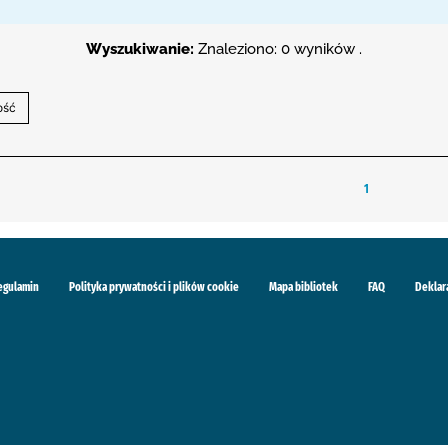
Wyszukiwanie:
Znaleziono: 0 wyników .
1
egulamin
Polityka prywatności i plików cookie
Mapa bibliotek
FAQ
Deklar