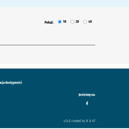
10
20
40
Pokaż:
acja dostępności
Jesteśmy na:
v.1.4.0 created by IK & H7