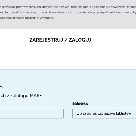
ieczeństwo przetwarzania ich danych osobowych oraz stosuje odpowiednie rozwiązania techno
, by ułatwić korzystanie z naszych serwisów oraz do celów statystycznych.Jeśli nie chcesz, by
aakceptować naszą politykę prywatności.
ZAREJESTRUJ / ZALOGUJ
ce
cych z katalogu MAK+
Biblioteka: