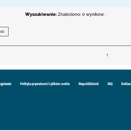
Wyszukiwanie:
Znaleziono: 0 wyników .
1
egulamin
Polityka prywatności i plików cookie
Mapa bibliotek
FAQ
Deklar