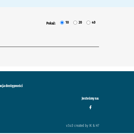
10
20
40
Pokaż:
acja dostępności
Jesteśmy na:
v.1.4.0 created by IK & H7