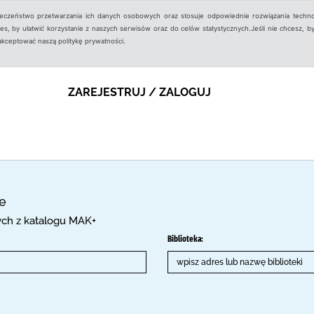
ieczeństwo przetwarzania ich danych osobowych oraz stosuje odpowiednie rozwiązania techno
, by ułatwić korzystanie z naszych serwisów oraz do celów statystycznych.Jeśli nie chcesz, by
aakceptować naszą politykę prywatności.
ZAREJESTRUJ / ZALOGUJ
ce
cych z katalogu MAK+
Biblioteka: