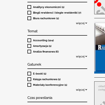
Analitycy ekonomiczni (1)
Biegli rewidenci i biegłe rewidentki (7)
Biura rachunkowe (1)
więcej
Temat
Accounting (104)
Amortyzacja (1)
Analiza finansowa (6)
więcej
Gatunek
E-booki (1)
Księga rachunkowa (1)
Materiały konferencyjne (1)
więcej
Czas powstania