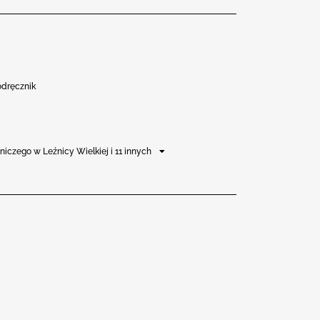
odręcznik
tniczego w Leźnicy Wielkiej i 11 innych