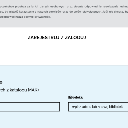
ieczeństwo przetwarzania ich danych osobowych oraz stosuje odpowiednie rozwiązania techno
, by ułatwić korzystanie z naszych serwisów oraz do celów statystycznych.Jeśli nie chcesz, by
aakceptować naszą politykę prywatności.
ZAREJESTRUJ / ZALOGUJ
ce
cych z katalogu MAK+
Biblioteka: