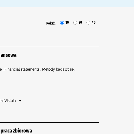
10
20
40
Pokaż:
inansowa
 , Financial statements , Metody badawcze ,
ni Vistula
 praca zbiorowa