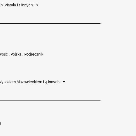
i Vistula i 1 innych
ść , Polska , Podręcznik
w Wysokiem Mazowieckiem i 4 innych
g