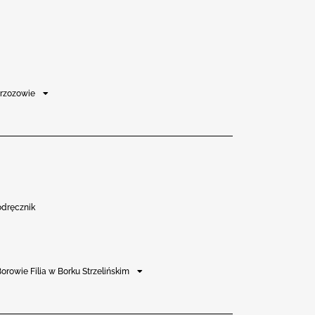
Brzozowie
odręcznik
orowie Filia w Borku Strzelińskim