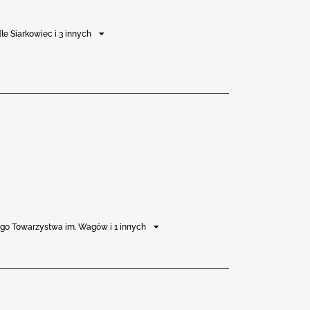
dle Siarkowiec i 3 innych
ego Towarzystwa im. Wagów i 1 innych