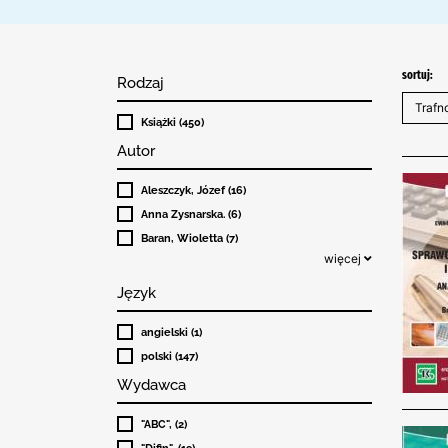
sortuj:
Rodzaj
Książki (450)
Autor
Aleszczyk, Józef (16)
Anna Zysnarska. (6)
Baran, Wioletta (7)
więcej
Język
angielski (1)
polski (147)
Wydawca
"ABC", (2)
"Difin", (19)