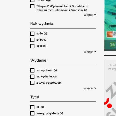
"Ekspert" Wydawnictwo i Doradztwo z
zakresu rachunkowości i finansów, (1)
więcej
Rok wydania
1980 (2)
1985 (1)
1992 (1)
więcej
Wydanie
10. wydanie. (1)
11. wydanie. (2)
2 wyd. poszerz. (2)
więcej
Tytuł
III . (1)
wzory, przykłady (2)