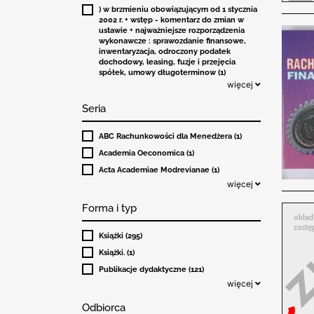
) w brzmieniu obowiązującym od 1 stycznia
2002 r. + wstęp - komentarz do zmian w
ustawie + najważniejsze rozporządzenia
wykonawcze : sprawozdanie finansowe,
inwentaryzacja, odroczony podatek
dochodowy, leasing, fuzje i przejęcia
spółek, umowy długoterminow (1)
więcej
Seria
ABC Rachunkowości dla Menedżera (1)
Academia Oeconomica (1)
Acta Academiae Modrevianae (1)
więcej
Forma i typ
Książki (295)
Książki. (1)
Publikacje dydaktyczne (121)
więcej
Odbiorca