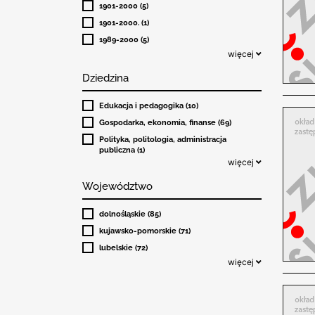
1901-2000 (5)
1901-2000. (1)
1989-2000 (5)
więcej
Dziedzina
Edukacja i pedagogika (10)
Gospodarka, ekonomia, finanse (69)
Polityka, politologia, administracja
publiczna (1)
więcej
Województwo
dolnośląskie (85)
kujawsko-pomorskie (71)
lubelskie (72)
więcej