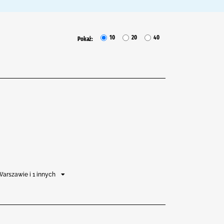
10
20
40
Pokaż:
arszawie i 1 innych