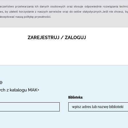
ieczeństwo przetwarzania ich danych osobowych oraz stosuje odpowiednie rozwiązania techno
, by ułatwić korzystanie z naszych serwisów oraz do celów statystycznych.Jeśli nie chcesz, by
aakceptować naszą politykę prywatności.
ZAREJESTRUJ / ZALOGUJ
ce
cych z katalogu MAK+
Biblioteka: