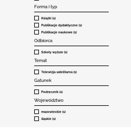
Forma i typ
Książki (1)
Publikacje dydaktyczne (1)
Publikacje naukowe (1)
Odbiorca
Szkoły wyższe (1)
Temat
Telewizja satelitarna (1)
Gatunek
Podręcznik (1)
Województwo
mazowieckie (1)
śląskie (1)