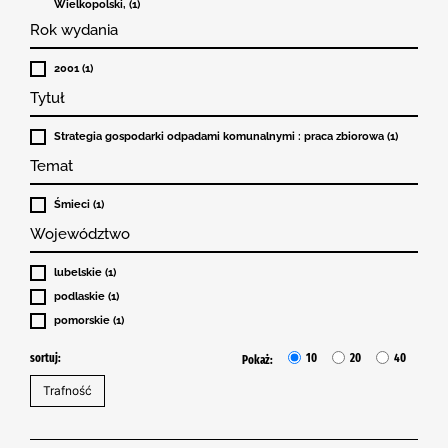
Wielkopolski, (1)
Rok wydania
2001 (1)
Tytuł
Strategia gospodarki odpadami komunalnymi : praca zbiorowa (1)
Temat
Śmieci (1)
Województwo
lubelskie (1)
podlaskie (1)
pomorskie (1)
sortuj:
10
20
40
Pokaż: