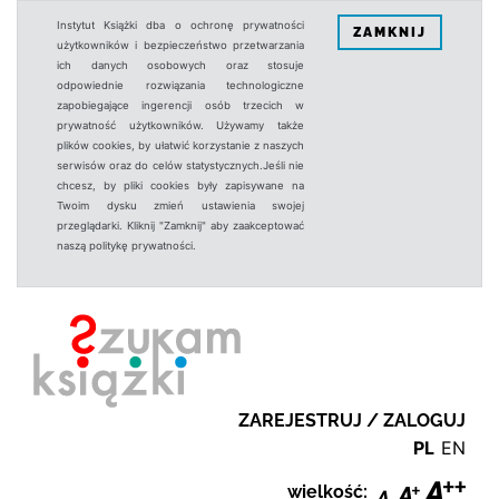
Instytut Książki dba o ochronę prywatności
ZAMKNIJ
użytkowników i bezpieczeństwo przetwarzania
ich danych osobowych oraz stosuje
odpowiednie rozwiązania technologiczne
zapobiegające ingerencji osób trzecich w
prywatność użytkowników. Używamy także
plików cookies, by ułatwić korzystanie z naszych
serwisów oraz do celów statystycznych.Jeśli nie
chcesz, by pliki cookies były zapisywane na
Twoim dysku zmień ustawienia swojej
przeglądarki. Kliknij "Zamknij" aby zaakceptować
naszą politykę prywatności.
ZAREJESTRUJ / ZALOGUJ
PL
EN
wielkość: