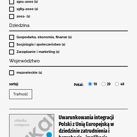
1901-2000 (1)
1989-2000 (1)
2001- (1)
Dziedzina
Gospodarka, ekonomia, finanse (1)
Socjologia i społeczeństwo (1)
Zarządzanie i marketing (1)
Województwo
mazowieckie (1)
sortuj:
10
20
40
Pokaż:
Uwarunkowania integracji
Polski z Unią Europejską w
dziedzinie zatrudnienia i