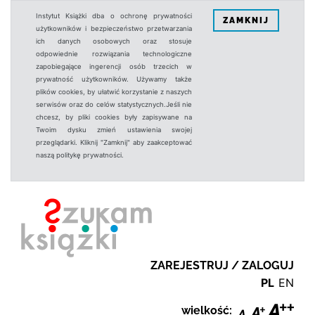
Instytut Książki dba o ochronę prywatności
ZAMKNIJ
użytkowników i bezpieczeństwo przetwarzania
ich danych osobowych oraz stosuje
odpowiednie rozwiązania technologiczne
zapobiegające ingerencji osób trzecich w
prywatność użytkowników. Używamy także
plików cookies, by ułatwić korzystanie z naszych
serwisów oraz do celów statystycznych.Jeśli nie
chcesz, by pliki cookies były zapisywane na
Twoim dysku zmień ustawienia swojej
przeglądarki. Kliknij "Zamknij" aby zaakceptować
naszą politykę prywatności.
ZAREJESTRUJ / ZALOGUJ
PL
EN
wielkość: