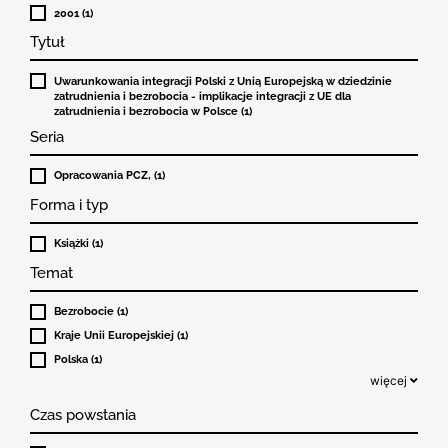
2001 (1)
Tytuł
Uwarunkowania integracji Polski z Unią Europejską w dziedzinie
zatrudnienia i bezrobocia - implikacje integracji z UE dla
zatrudnienia i bezrobocia w Polsce (1)
Seria
Opracowania PCZ, (1)
Forma i typ
Książki (1)
Temat
Bezrobocie (1)
Kraje Unii Europejskiej (1)
Polska (1)
więcej
Czas powstania