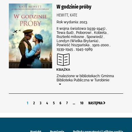
W godzinie próby
HEWITT, KATE
Rok wydania: 2023.
II wojna światowa (1939-1945) ,
Tewa (lud) , Poborowi , Kobieta ,
Rozterki miłosne , Spowiedź ,
Londyn (Wielka Brytania) ,
Powieść hiszpańska , 1901-2000 ,
1939-1945 , 1945-1989
Znalezione w bibliotekach: Gminna
Biblioteka Publiczna w Turobinie
1
2
3
4
5
6
7
…
10
NASTĘPNA