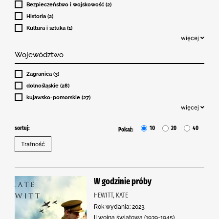
Bezpieczeństwo i wojskowość (2)
Historia (2)
Kultura i sztuka (1)
więcej
Województwo
Zagranica (3)
dolnośląskie (28)
kujawsko-pomorskie (27)
więcej
sortuj:
10
20
40
Pokaż:
W godzinie próby
HEWITT, KATE
Rok wydania: 2023.
II wojna światowa (1939-1945) ,