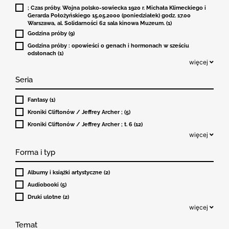
; Czas próby. Wojna polsko-sowiecka 1920 r. Michała Klimeckiego i
Gerarda Położyńskiego 15.05.2000 (poniedziałek) godz. 17.00
Warszawa, al. Solidarności 62 sala kinowa Muzeum. (1)
Godzina próby (9)
Godzina próby : opowieści o genach i hormonach w sześciu
odsłonach (1)
więcej
Seria
Fantasy (1)
Kroniki Cliftonów / Jeffrey Archer ; (5)
Kroniki Cliftonów / Jeffrey Archer ; t. 6 (12)
więcej
Forma i typ
Albumy i książki artystyczne (2)
Audiobooki (5)
Druki ulotne (2)
więcej
Temat