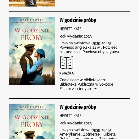
W godzinie próby
HEWITT, KATE
Rok wydania: 2023.
II wojna światowa (1939-1945) ,
Powieść angielska 21 w. , Powieść
historyczna , Powieść obyczajowa
Znalezione w bibliotekach:
Biblioteka Publiczna w Sokółce
Filia nr 2 i 1 innych
W godzinie próby
HEWITT, KATE
Rok wydania: 2023.
II wojna światowa (1939-1945) ,
Amerykanie , Żołnierze , Kobieta ,
Relacja romantyczna , Tajemnica ,