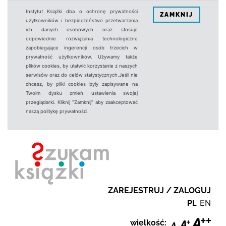
Instytut Książki dba o ochronę prywatności
ZAMKNIJ
użytkowników i bezpieczeństwo przetwarzania
ich danych osobowych oraz stosuje
odpowiednie rozwiązania technologiczne
zapobiegające ingerencji osób trzecich w
prywatność użytkowników. Używamy także
plików cookies, by ułatwić korzystanie z naszych
serwisów oraz do celów statystycznych.Jeśli nie
chcesz, by pliki cookies były zapisywane na
Twoim dysku zmień ustawienia swojej
przeglądarki. Kliknij "Zamknij" aby zaakceptować
naszą politykę prywatności.
ZAREJESTRUJ / ZALOGUJ
PL
EN
wielkość: