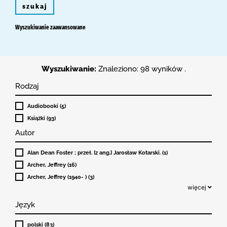
szukaj
Wyszukiwanie zaawansowane
Wyszukiwanie:
Znaleziono: 98 wyników .
Rodzaj
Audiobooki (5)
Książki (93)
Autor
Alan Dean Foster ; przeł. [z ang.] Jarosław Kotarski. (1)
Archer, Jeffrey (16)
Archer, Jeffrey (1940- ) (3)
więcej
Język
polski (83)