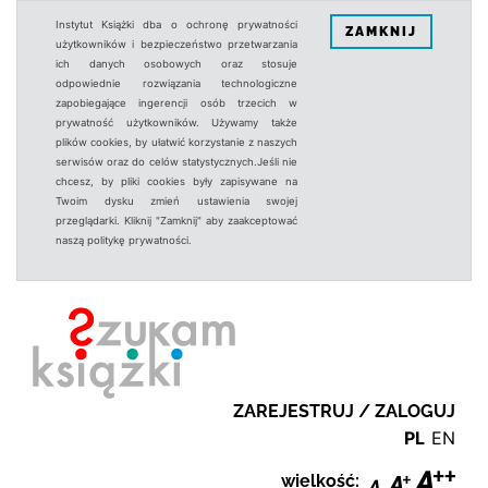
Instytut Książki dba o ochronę prywatności
ZAMKNIJ
użytkowników i bezpieczeństwo przetwarzania
ich danych osobowych oraz stosuje
odpowiednie rozwiązania technologiczne
zapobiegające ingerencji osób trzecich w
prywatność użytkowników. Używamy także
plików cookies, by ułatwić korzystanie z naszych
serwisów oraz do celów statystycznych.Jeśli nie
chcesz, by pliki cookies były zapisywane na
Twoim dysku zmień ustawienia swojej
przeglądarki. Kliknij "Zamknij" aby zaakceptować
naszą politykę prywatności.
ZAREJESTRUJ / ZALOGUJ
PL
EN
wielkość: