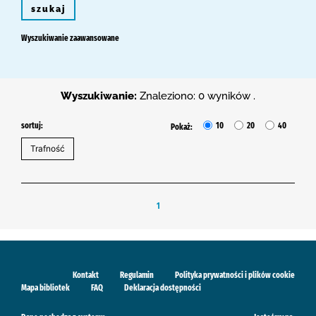
szukaj
Wyszukiwanie zaawansowane
Wyszukiwanie:
Znaleziono: 0 wyników .
sortuj:
10
20
40
Pokaż:
1
Kontakt
Regulamin
Polityka prywatności i plików cookie
Mapa bibliotek
FAQ
Deklaracja dostępności