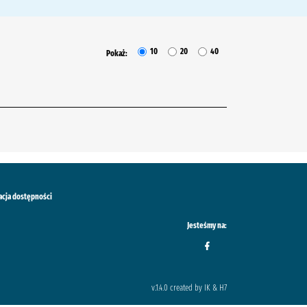
10
20
40
Pokaż:
acja dostępności
Jesteśmy na:
v.1.4.0 created by IK & H7