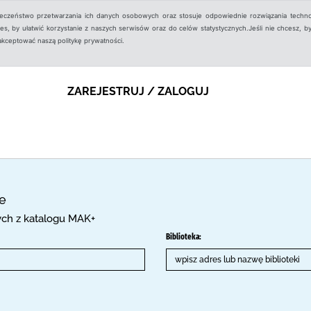
ieczeństwo przetwarzania ich danych osobowych oraz stosuje odpowiednie rozwiązania techno
, by ułatwić korzystanie z naszych serwisów oraz do celów statystycznych.Jeśli nie chcesz, by
aakceptować naszą politykę prywatności.
ZAREJESTRUJ / ZALOGUJ
ce
cych z katalogu MAK+
Biblioteka: