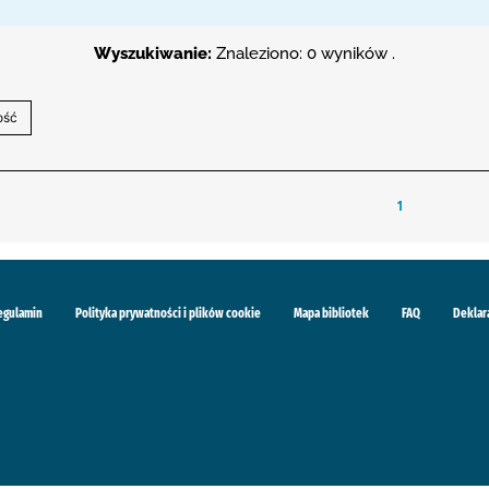
Wyszukiwanie:
Znaleziono: 0 wyników .
1
egulamin
Polityka prywatności i plików cookie
Mapa bibliotek
FAQ
Deklar