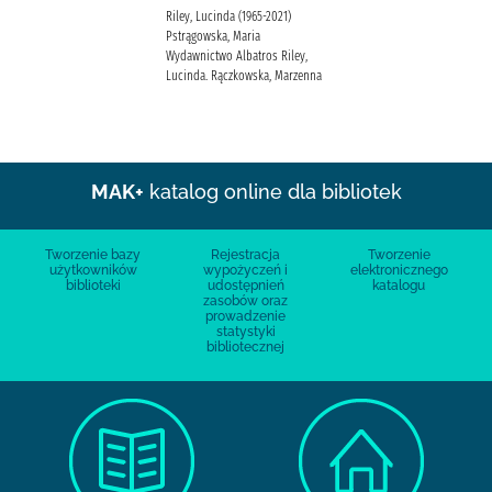
Riley, Lucinda (1965-2021)
Pstrągowska, Maria
Wydawnictwo Albatros Riley,
Lucinda. Rączkowska, Marzenna
MAK+
katalog online dla bibliotek
Tworzenie bazy
Rejestracja
Tworzenie
użytkowników
wypożyczeń i
elektronicznego
biblioteki
udostępnień
katalogu
zasobów oraz
prowadzenie
statystyki
bibliotecznej