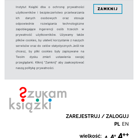
Instytut Książki dba o ochronę prywatności
ZAMKNIJ
użytkowników i bezpieczeństwo przetwarzania
ich danych osobowych oraz stosuje
odpowiednie rozwiązania technologiczne
zapobiegające ingerencji osób trzecich w
prywatność użytkowników. Używamy także
plików cookies, by ułatwić korzystanie z naszych
serwisów oraz do celów statystycznych.Jeśli nie
chcesz, by pliki cookies były zapisywane na
Twoim dysku zmień ustawienia swojej
przeglądarki. Kliknij "Zamknij" aby zaakceptować
naszą politykę prywatności.
ZAREJESTRUJ / ZALOGUJ
PL
EN
wielkość: