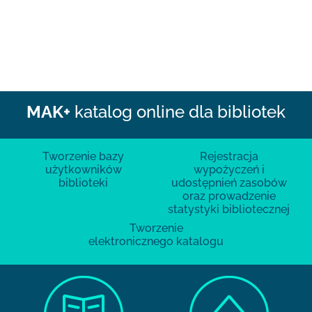
MAK+
katalog online dla bibliotek
Tworzenie bazy
Rejestracja
użytkowników
wypożyczeń i
biblioteki
udostępnień zasobów
oraz prowadzenie
statystyki bibliotecznej
Tworzenie
elektronicznego katalogu