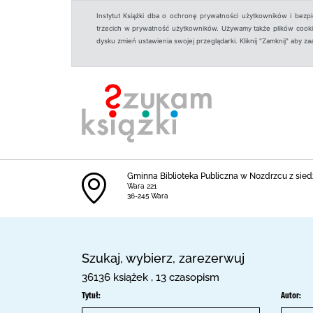
Instytut Książki dba o ochronę prywatności użytkowników i bezp
trzecich w prywatność użytkowników. Używamy także plików cookies
dysku zmień ustawienia swojej przeglądarki. Kliknij "Zamknij" aby z
Gminna Biblioteka Publiczna w Nozdrzcu z siedz
Wara 221
36-245 Wara
Szukaj, wybierz, zarezerwuj
36136 książek , 13 czasopism
Tytuł:
Autor: