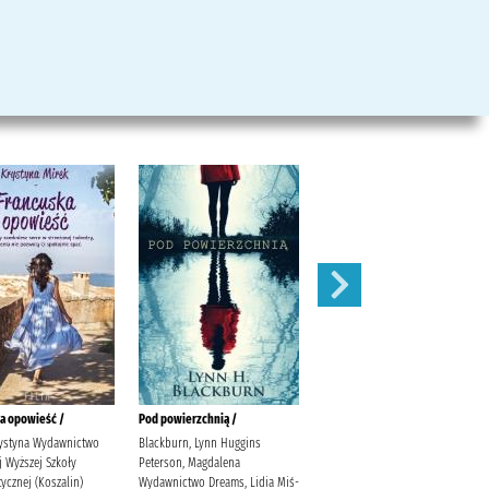
a opowieść /
Pod powierzchnią /
Wyspa zero /
rystyna Wydawnictwo
Blackburn, Lynn Huggins
Sokół, Jarosław (1960- ) Publicat
 Wyższej Szkoły
Peterson, Magdalena
ycznej (Koszalin)
Wydawnictwo Dreams, Lidia Miś-