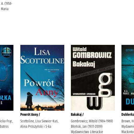
. A. (1958-
, Maria
Powrót Anny /
Bakakaj /
Dublerka
bicka-Frąc,
Scottoline, Lisa Siewior-Kuś,
Gombrowicz, Witold (1904-1969)
Brown, Ho
batros
Alina Prószyński i S-ka
Błoński, Jan (1931-2009)
Wydawnic
Wydawnictwo Literackie
Mackinto