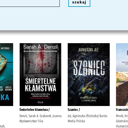
szukaj
Śmiertelne kłamstwa /
Szaniec /
Francusk
Denzil, Sarah A. Grabarek, Joanna
Jeż, Agnieszka (filolożka) Burda
Mirek, K
s
Wydawnictwo Filia
Media Polska
Gdańskiej
nah,
Humanist