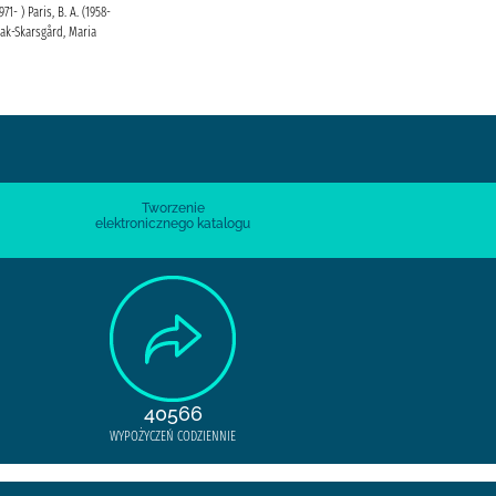
71- ) Paris, B. A. (1958-
zak-Skarsgård, Maria
Tworzenie
elektronicznego katalogu
40566
WYPOŻYCZEŃ CODZIENNIE