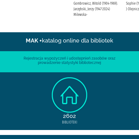
Gombrowicz, Witold (1904-1969).
Sophie (19
Jarzębski, Jerzy (1947-2024)
) Olejnic
Milewska-
MAK +
katalog online dla bibliotek
Rejestracja wypożyczeń i udostępnień zasobów oraz
prowadzenie statystyki bibliotecznej
2602
BIBLIOTEKI