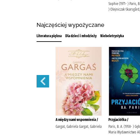
Sophie (1971- ) Paris, B
) Olejniczak-Skarsgård
Najczęściej wypożyczane
Literatura piękna
Dla dzieci i młodzieży
Niebeletrystyka
Dług honorowy /
A między nami wspomnienia /
Przyjaciółka /
Chmielarz, Wojciech (1984-)
Gargaś, Gabriela Gargaś, Gabriela
Paris, B. A. (1958- ) Gę
Wydawnictwo Marginesy
Maria Wydawnictwo Al