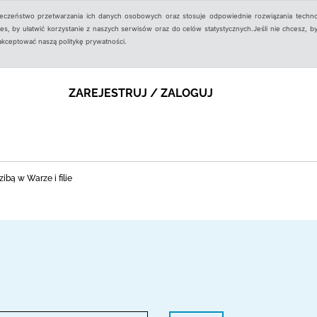
ieczeństwo przetwarzania ich danych osobowych oraz stosuje odpowiednie rozwiązania techno
, by ułatwić korzystanie z naszych serwisów oraz do celów statystycznych.Jeśli nie chcesz, by
aakceptować naszą politykę prywatności.
ZAREJESTRUJ / ZALOGUJ
ibą w Warze i filie