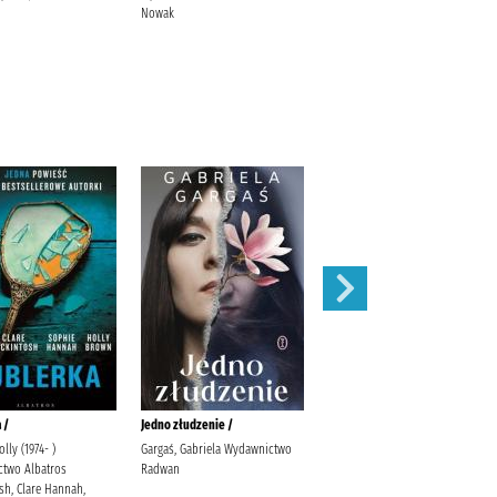
Nowak
 /
Jedno złudzenie /
Nic za darmo :
lly (1974- )
Gargaś, Gabriela Wydawnictwo
Bizuk, Agata Wydawnictwo
two Albatros
Radwan
Kobiece, Łukasz Kierus
sh, Clare Hannah,