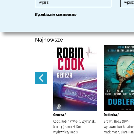
Wyszukiwanie zaawansowane
Najnowsze
Zapach domów innych ludzi /
Geneza /
Dublerka /
Hitchcock, Bonnie-Sue
Cook, Robin (1940- ). Szymański,
Brown, Holly (1974- )
Komerski, Grzegorz
Maciej (tłumacz). Dom
Wydawnictwo Albatro
Wydawnictwo Jaguar
Wydawniczy Rebis
Mackintosh, Clare Han