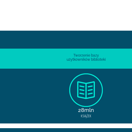
Tworzenie bazy
użytkowników biblioteki
28mln
KSIĄŻEK