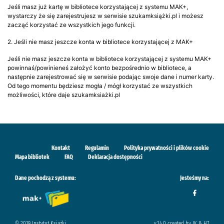
Jeśli masz już kartę w bibliotece korzystającej z systemu MAK+,
wystarczy że się zarejestrujesz w serwisie szukamksiążki.pl i możesz
zacząć korzystać ze wszystkich jego funkcji.
2. Jeśli nie masz jeszcze konta w bibliotece korzystającej z MAK+
Jeśli nie masz jeszcze konta w bibliotece korzystającej z systemu MAK+
powinnaś/powinieneś założyć konto bezpośrednio w bibliotece, a
następnie zarejestrować się w serwisie podając swoje dane i numer karty.
Od tego momentu będziesz mogła / mógł korzystać ze wszystkich
możliwości, które daje szukamksiażki.pl
Kontakt
Regulamin
Polityka prywatności i plików cookie
Mapa bibliotek
FAQ
Deklaracja dostępności
Dane pochodzą z systemu:
Jesteśmy na:
© 2019 Instytut Książki
v.1.4.0 created by IK & H7