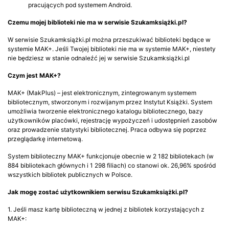
pracujących pod systemem Android.
Czemu mojej biblioteki nie ma w serwisie Szukamksiążki.pl?
W serwisie Szukamksiążki.pl można przeszukiwać biblioteki będące w
systemie MAK+. Jeśli Twojej biblioteki nie ma w systemie MAK+, niestety
nie będziesz w stanie odnaleźć jej w serwisie Szukamksiążki.pl
Czym jest MAK+?
MAK+ (MakPlus) – jest elektronicznym, zintegrowanym systemem
bibliotecznym, stworzonym i rozwijanym przez Instytut Książki. System
umożliwia tworzenie elektronicznego katalogu bibliotecznego, bazy
użytkowników placówki, rejestrację wypożyczeń i udostępnień zasobów
oraz prowadzenie statystyki bibliotecznej. Praca odbywa się poprzez
przeglądarkę internetową.
System biblioteczny MAK+ funkcjonuje obecnie w 2 182 bibliotekach (w
884 bibliotekach głównych i 1 298 filiach) co stanowi ok. 26,96% spośród
wszystkich bibliotek publicznych w Polsce.
Jak mogę zostać użytkownikiem serwisu Szukamksiążki.pl?
1. Jeśli masz kartę biblioteczną w jednej z bibliotek korzystających z
MAK+: