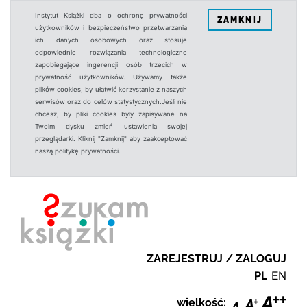
Instytut Książki dba o ochronę prywatności
ZAMKNIJ
użytkowników i bezpieczeństwo przetwarzania
ich danych osobowych oraz stosuje
odpowiednie rozwiązania technologiczne
zapobiegające ingerencji osób trzecich w
prywatność użytkowników. Używamy także
plików cookies, by ułatwić korzystanie z naszych
serwisów oraz do celów statystycznych.Jeśli nie
chcesz, by pliki cookies były zapisywane na
Twoim dysku zmień ustawienia swojej
przeglądarki. Kliknij "Zamknij" aby zaakceptować
naszą politykę prywatności.
ZAREJESTRUJ / ZALOGUJ
PL
EN
wielkość: