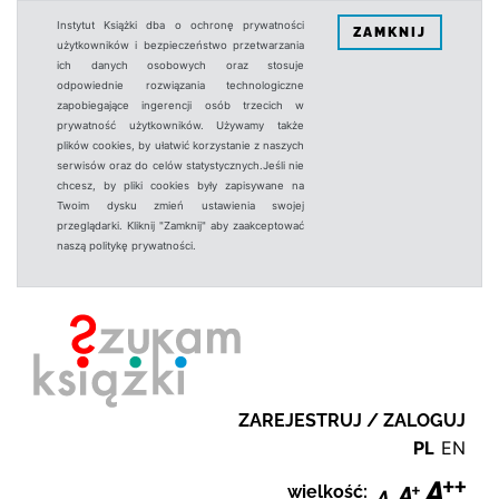
Instytut Książki dba o ochronę prywatności
ZAMKNIJ
użytkowników i bezpieczeństwo przetwarzania
ich danych osobowych oraz stosuje
odpowiednie rozwiązania technologiczne
zapobiegające ingerencji osób trzecich w
prywatność użytkowników. Używamy także
plików cookies, by ułatwić korzystanie z naszych
serwisów oraz do celów statystycznych.Jeśli nie
chcesz, by pliki cookies były zapisywane na
Twoim dysku zmień ustawienia swojej
przeglądarki. Kliknij "Zamknij" aby zaakceptować
naszą politykę prywatności.
ZAREJESTRUJ / ZALOGUJ
PL
EN
wielkość: