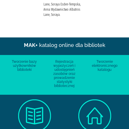
Lane, Soraya Esden-Tempska,
Anna Wydawnictwo Albatros
Lane, Soraya.
MAK+
katalog online dla bibliotek
Tworzenie bazy
Rejestracja
Tworzenie
użytkowników
wypożyczeń i
elektronicznego
biblioteki
udostępnień
katalogu
zasobów oraz
prowadzenie
statystyki
bibliotecznej