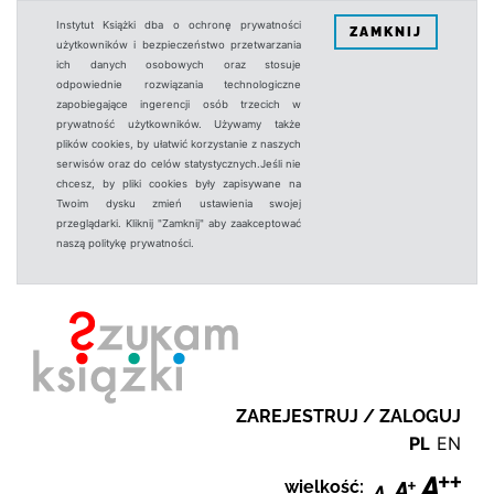
Instytut Książki dba o ochronę prywatności
ZAMKNIJ
użytkowników i bezpieczeństwo przetwarzania
ich danych osobowych oraz stosuje
odpowiednie rozwiązania technologiczne
zapobiegające ingerencji osób trzecich w
prywatność użytkowników. Używamy także
plików cookies, by ułatwić korzystanie z naszych
serwisów oraz do celów statystycznych.Jeśli nie
chcesz, by pliki cookies były zapisywane na
Twoim dysku zmień ustawienia swojej
przeglądarki. Kliknij "Zamknij" aby zaakceptować
naszą politykę prywatności.
ZAREJESTRUJ / ZALOGUJ
PL
EN
wielkość: