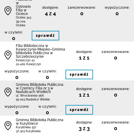
w
Ostrowie
dostępne:
zarezerwowane:
wypożyczone:
Filia w
4 z 4
0
0
Ociece
Ocieka 343
39-104
Ocieka
w czytelni:
sprawdź
0
Filia Biblioteczna w
Kawęczynie Miejsko–Gminna
dostępne:
zarezerwowane:
biblioteka Publiczna w
Szczebrzeszynie
1 z 1
0
Kawęczyn 42
22-460 Kawęczyn
wypożyczone:
w czytelni:
sprawdź
0
0
Gminna Biblioteka Publiczna
w Czernicy. Filia nr 3 w
dostępne:
zarezerwowane:
Nadolicach Wielkich
1 z 1
0
ul. Wrocławska 56A
55-003 Nadolice Wielkie
wypożyczone:
w czytelni:
sprawdź
0
0
Gminna Biblioteka Publiczna
dostępne:
zarezerwowane:
w Kuryłówce
3 z 3
0
Kuryłówka 527
37-303 Kuryłówka