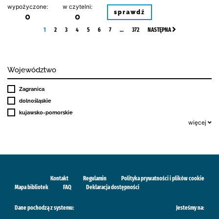
wypożyczone:
w czytelni:
sprawdź
0
0
1
2
3
4
5
6
7
…
372
NASTĘPNA
Województwo
Zagranica
dolnośląskie
kujawsko-pomorskie
więcej
Kontakt
Regulamin
Polityka prywatności i plików cookie
Mapa bibliotek
FAQ
Deklaracja dostępności
Dane pochodzą z systemu:
Jesteśmy na: