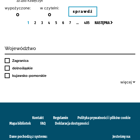
22-460 Kawęczyn
wypożyczone:
w czytelni:
sprawdź
0
0
1
2
3
4
5
6
7
…
405
NASTĘPNA
Województwo
Zagranica
dolnośląskie
kujawsko-pomorskie
więcej
Kontakt
Regulamin
Polityka prywatności i plików cookie
Mapa bibliotek
FAQ
Deklaracja dostępności
Dane pochodzą z systemu:
Jesteśmy na: