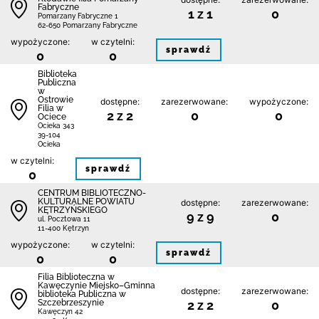
Fabryczne
1 z 1
0
Pomarzany Fabryczne 1
62-650 Pomarzany Fabryczne
wypożyczone:
w czytelni:
sprawdź
0
0
Biblioteka
Publiczna
w
Ostrowie
dostępne:
zarezerwowane:
wypożyczone:
Filia w
2 z 2
0
0
Ociece
Ocieka 343
39-104
Ocieka
w czytelni:
sprawdź
0
CENTRUM BIBLIOTECZNO-
KULTURALNE POWIATU
dostępne:
zarezerwowane:
KĘTRZYŃSKIEGO
9 z 9
0
ul. Pocztowa 11
11-400 Kętrzyn
wypożyczone:
w czytelni:
sprawdź
0
0
Filia Biblioteczna w
Kawęczynie Miejsko–Gminna
dostępne:
zarezerwowane:
biblioteka Publiczna w
Szczebrzeszynie
2 z 2
0
Kawęczyn 42