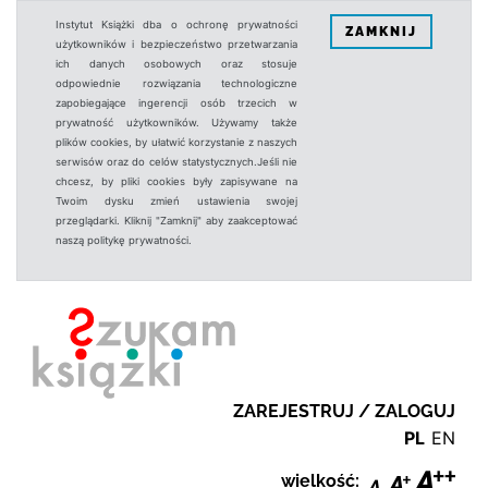
Instytut Książki dba o ochronę prywatności
ZAMKNIJ
użytkowników i bezpieczeństwo przetwarzania
ich danych osobowych oraz stosuje
odpowiednie rozwiązania technologiczne
zapobiegające ingerencji osób trzecich w
prywatność użytkowników. Używamy także
plików cookies, by ułatwić korzystanie z naszych
serwisów oraz do celów statystycznych.Jeśli nie
chcesz, by pliki cookies były zapisywane na
Twoim dysku zmień ustawienia swojej
przeglądarki. Kliknij "Zamknij" aby zaakceptować
naszą politykę prywatności.
ZAREJESTRUJ / ZALOGUJ
PL
EN
wielkość: