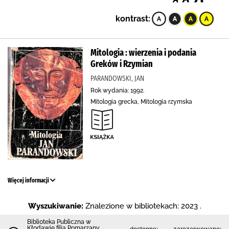
kontrast:
Mitologia : wierzenia i podania
Greków i Rzymian
PARANDOWSKI, JAN
Rok wydania: 1992.
Mitologia grecka, Mitologia rzymska
Więcej informacji
Wyszukiwanie:
Znalezione w bibliotekach: 2023 .
Biblioteka Publiczna w
Kłodawie filia Pomarzany
dostępne:
zarezerwowane: