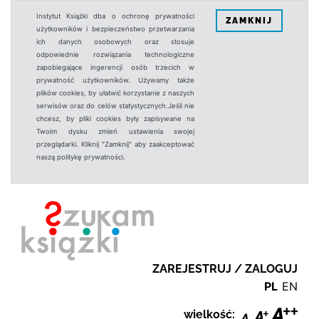
Instytut Książki dba o ochronę prywatności
ZAMKNIJ
użytkowników i bezpieczeństwo przetwarzania
ich danych osobowych oraz stosuje
odpowiednie rozwiązania technologiczne
zapobiegające ingerencji osób trzecich w
prywatność użytkowników. Używamy także
plików cookies, by ułatwić korzystanie z naszych
serwisów oraz do celów statystycznych.Jeśli nie
chcesz, by pliki cookies były zapisywane na
Twoim dysku zmień ustawienia swojej
przeglądarki. Kliknij "Zamknij" aby zaakceptować
naszą politykę prywatności.
ZAREJESTRUJ / ZALOGUJ
PL
EN
wielkość: