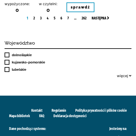
wypożyczone:
w czytelni:
sprawdź
0
0
1
2
3
4
5
6
7
…
262
NASTĘPNA
Województwo
dolnośląskie
kujawsko-pomorskie
lubelskie
więcej
Kontakt
Regulamin
Polityka prywatności i plików cookie
Mapa bibliotek
FAQ
Deklaracja dostępności
Dane pochodzą z systemu:
Jesteśmy na: