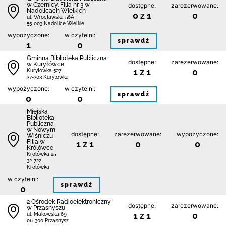
w Czernicy. Filia nr 3 w
dostępne:
zarezerwowane:
Nadolicach Wielkich
0 z 1
0
ul. Wrocławska 56A
55-003 Nadolice Wielkie
wypożyczone:
w czytelni:
sprawdź
1
0
Gminna Biblioteka Publiczna
dostępne:
zarezerwowane:
w Kuryłówce
1 z 1
0
Kuryłówka 527
37-303 Kuryłówka
wypożyczone:
w czytelni:
sprawdź
0
0
Miejska
Biblioteka
Publiczna
w Nowym
dostępne:
zarezerwowane:
wypożyczone:
Wiśniczu
Filia w
1 z 1
0
0
Królówce
Królówka 25
32-722
Królówka
w czytelni:
sprawdź
0
2 Ośrodek Radioelektroniczny
dostępne:
zarezerwowane:
w Przasnyszu
1 z 1
0
ul. Makowska 69
06-300 Przasnysz