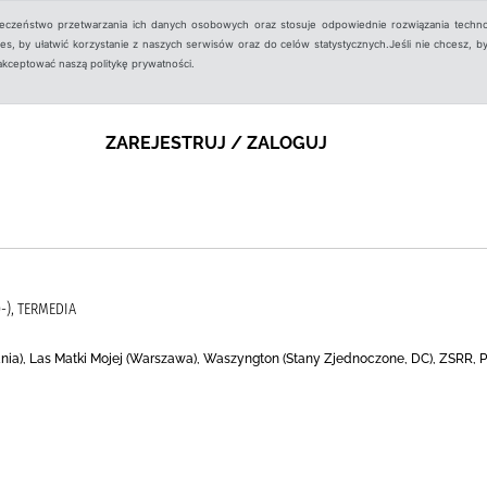
ieczeństwo przetwarzania ich danych osobowych oraz stosuje odpowiednie rozwiązania techno
, by ułatwić korzystanie z naszych serwisów oraz do celów statystycznych.Jeśli nie chcesz, by
aakceptować naszą politykę prywatności.
ZAREJESTRUJ / ZALOGUJ
-), TERMEDIA
nia), Las Matki Mojej (Warszawa), Waszyngton (Stany Zjednoczone, DC), ZSRR, P