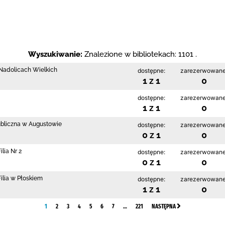
Wyszukiwanie:
Znalezione w bibliotekach: 1101 .
w Nadolicach Wielkich
dostępne:
zarezerwowane
1 z 1
0
dostępne:
zarezerwowane
1 z 1
0
ubliczna w Augustowie
dostępne:
zarezerwowane
0 z 1
0
lia Nr 2
dostępne:
zarezerwowane
0 z 1
0
ilia w Płoskiem
dostępne:
zarezerwowane
1 z 1
0
1
2
3
4
5
6
7
…
221
NASTĘPNA