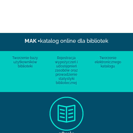
MAK +
katalog online dla bibliotek
Tworzenie bazy
Rejestracja
Tworzenie
użytkowników
wypożyczeń i
elektronicznego
biblioteki
udostępnień
katalogu
zasobów oraz
prowadzenie
statystyki
bibliotecznej