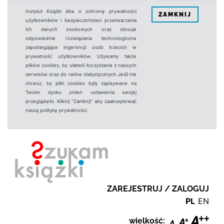
Instytut Książki dba o ochronę prywatności
ZAMKNIJ
użytkowników i bezpieczeństwo przetwarzania
ich danych osobowych oraz stosuje
odpowiednie rozwiązania technologiczne
zapobiegające ingerencji osób trzecich w
prywatność użytkowników. Używamy także
plików cookies, by ułatwić korzystanie z naszych
serwisów oraz do celów statystycznych.Jeśli nie
chcesz, by pliki cookies były zapisywane na
Twoim dysku zmień ustawienia swojej
przeglądarki. Kliknij "Zamknij" aby zaakceptować
naszą politykę prywatności.
ZAREJESTRUJ / ZALOGUJ
PL
EN
wielkość: