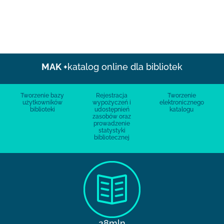
MAK +
katalog online dla bibliotek
Tworzenie bazy
Rejestracja
Tworzenie
użytkowników
wypożyczeń i
elektronicznego
biblioteki
udostępnień
katalogu
zasobów oraz
prowadzenie
statystyki
bibliotecznej
28mln