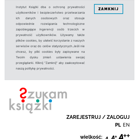
Instytut Książki dba o ochronę prywatności
ZAMKNIJ
użytkowników i bezpieczeństwo przetwarzania
ich danych osobowych oraz stosuje
odpowiednie rozwiązania technologiczne
zapobiegające ingerencji osób trzecich w
prywatność użytkowników. Używamy także
plików cookies, by ułatwić korzystanie z naszych
serwisów oraz do celów statystycznych.Jeśli nie
chcesz, by pliki cookies były zapisywane na
Twoim dysku zmień ustawienia swojej
przeglądarki. Kliknij "Zamknij" aby zaakceptować
naszą politykę prywatności.
ZAREJESTRUJ / ZALOGUJ
PL
EN
wielkość: