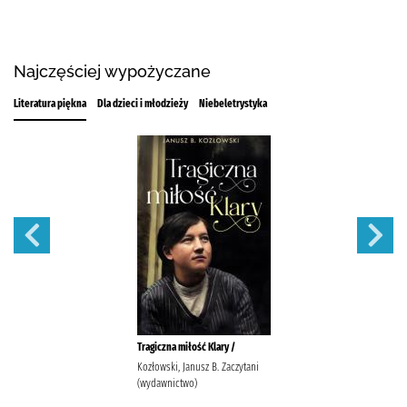
Najczęściej wypożyczane
Literatura piękna
Dla dzieci i młodzieży
Niebeletrystyka
Tragiczna miłość Klary /
Kozłowski, Janusz B. Zaczytani
(wydawnictwo)