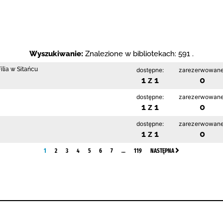
Wyszukiwanie:
Znalezione w bibliotekach: 591 .
lia w Sitańcu
dostępne:
zarezerwowane
1 z 1
0
dostępne:
zarezerwowane
1 z 1
0
dostępne:
zarezerwowane
1 z 1
0
1
2
3
4
5
6
7
…
119
NASTĘPNA