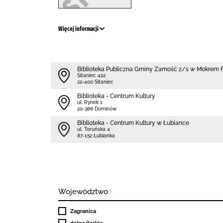
Więcej informacji
Biblio­teka Publiczna Gminy Zamość z/s w Mokrem Fi
Sitaniec 422
22-400 Sitaniec
Biblioteka - Centrum Kultury
ul. Rynek 1
20-388 Dominów
Biblioteka - Centrum Kultury w Łubiance
ul. Toruńska 4
87-152 Łubianka
Województwo
Zagranica
dolnośląskie