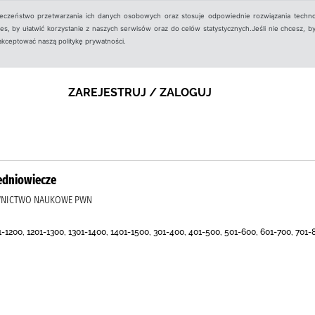
ieczeństwo przetwarzania ich danych osobowych oraz stosuje odpowiednie rozwiązania techno
, by ułatwić korzystanie z naszych serwisów oraz do celów statystycznych.Jeśli nie chcesz, by
aakceptować naszą politykę prywatności.
ZAREJESTRUJ / ZALOGUJ
edniowiecze
AWNICTWO NAUKOWE PWN
101-1200, 1201-1300, 1301-1400, 1401-1500, 301-400, 401-500, 501-600, 601-700, 701