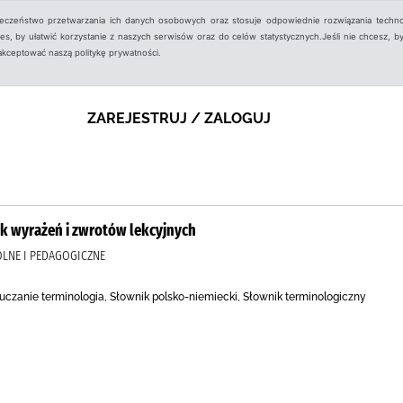
ieczeństwo przetwarzania ich danych osobowych oraz stosuje odpowiednie rozwiązania techno
, by ułatwić korzystanie z naszych serwisów oraz do celów statystycznych.Jeśli nie chcesz, by
aakceptować naszą politykę prywatności.
ZAREJESTRUJ / ZALOGUJ
k wyrażeń i zwrotów lekcyjnych
OLNE I PEDAGOGICZNE
czanie terminologia, Słownik polsko-niemiecki, Słownik terminologiczny