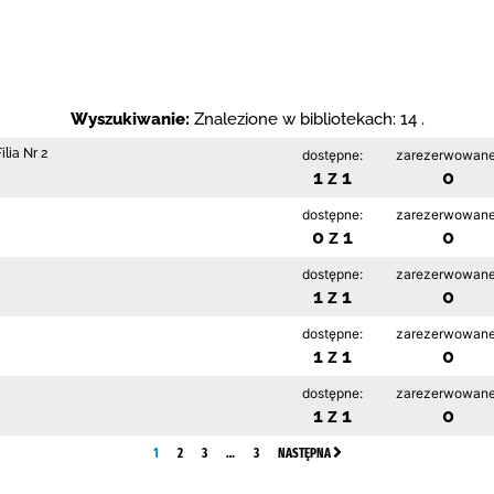
Wyszukiwanie:
Znalezione w bibliotekach: 14 .
lia Nr 2
dostępne:
zarezerwowane
1 z 1
0
dostępne:
zarezerwowane
0 z 1
0
dostępne:
zarezerwowane
1 z 1
0
dostępne:
zarezerwowane
1 z 1
0
dostępne:
zarezerwowane
1 z 1
0
1
2
3
…
3
NASTĘPNA