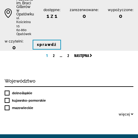
im. Braci
Gillerów
dostępne:
zarezerwowane:
wypożyczone:
w
Opatówku
1 z 1
0
0
ul.
Kościelna
15
62-860
Opatówek
w czytelni:
sprawdź
0
1
2
…
2
NASTĘPNA
Województwo
dolnośląskie
kujawsko-pomorskie
mazowieckie
więcej