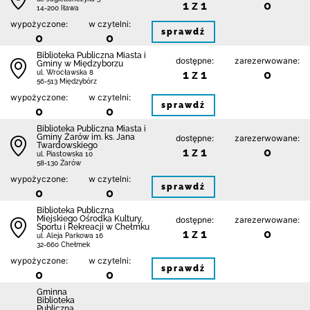
1 z 1
0
14-200 Iława
wypożyczone:
w czytelni:
sprawdź
0
0
Biblioteka Publiczna Miasta i
dostępne:
zarezerwowane:
Gminy w Międzyborzu
1 z 1
0
ul. Wrocławska 8
56-513 Międzybórz
wypożyczone:
w czytelni:
sprawdź
0
0
Biblioteka Publiczna Miasta i
Gminy Żarów im. ks. Jana
dostępne:
zarezerwowane:
Twardowskiego
1 z 1
0
ul. Piastowska 10
58-130 Żarów
wypożyczone:
w czytelni:
sprawdź
0
0
Biblioteka Publiczna
Miejskiego Ośrodka Kultury,
dostępne:
zarezerwowane:
Sportu i Rekreacji w Chełmku
1 z 1
0
ul. Aleja Parkowa 16
32-660 Chełmek
wypożyczone:
w czytelni:
sprawdź
0
0
Gminna
Biblioteka
Publiczna