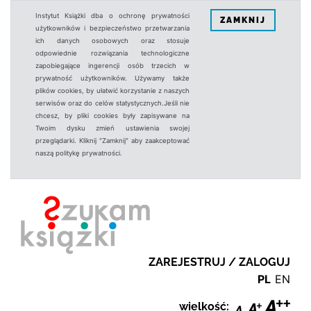
Instytut Książki dba o ochronę prywatności
ZAMKNIJ
użytkowników i bezpieczeństwo przetwarzania
ich danych osobowych oraz stosuje
odpowiednie rozwiązania technologiczne
zapobiegające ingerencji osób trzecich w
prywatność użytkowników. Używamy także
plików cookies, by ułatwić korzystanie z naszych
serwisów oraz do celów statystycznych.Jeśli nie
chcesz, by pliki cookies były zapisywane na
Twoim dysku zmień ustawienia swojej
przeglądarki. Kliknij "Zamknij" aby zaakceptować
naszą politykę prywatności.
ZAREJESTRUJ / ZALOGUJ
PL
EN
wielkość: