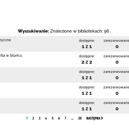
Wyszukiwanie:
Znalezione w bibliotekach: 96 .
bryczne
dostępne:
zarezerwowane
1 z 1
0
lia w Sitańcu
dostępne:
zarezerwowane
2 z 2
0
dostępne:
zarezerwowane
1 z 1
0
dostępne:
zarezerwowane
1 z 1
0
dostępne:
zarezerwowane
1 z 1
0
1
2
3
4
5
6
7
…
20
NASTĘPNA