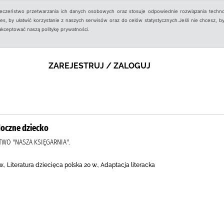
ieczeństwo przetwarzania ich danych osobowych oraz stosuje odpowiednie rozwiązania techno
, by ułatwić korzystanie z naszych serwisów oraz do celów statystycznych.Jeśli nie chcesz, by
aakceptować naszą politykę prywatności.
ZAREJESTRUJ / ZALOGUJ
doczne dziecko
TWO "NASZA KSIĘGARNIA".
w., Literatura dziecięca polska 20 w., Adaptacja literacka