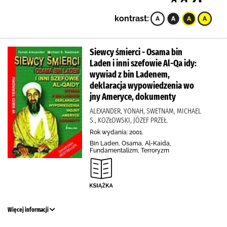
kontrast:
Siewcy śmierci - Osama bin
Laden i inni szefowie Al-Qa idy:
wywiad z bin Ladenem,
deklaracja wypowiedzenia wo
jny Ameryce, dokumenty
ALEXANDER, YONAH, SWETNAM, MICHAEL
S., KOZŁOWSKI, JÓZEF PRZEŁ.
Rok wydania: 2001.
Bin Laden, Osama, Al-Kaida,
Fundamentalizm, Terroryzm
Więcej informacji