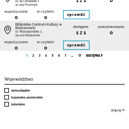
1 z 1
0
ul. 29 Listopada 1
37-700 Przemyśl
wypożyczone:
w czytelni:
sprawdź
0
0
Biblioteka Centrum Kultury w
dostępne:
zarezerwowane:
Bodzanowie
1 z 1
0
ul. Wyszogrodzka 3
09-470 Bodzanów
wypożyczone:
w czytelni:
sprawdź
0
0
1
2
3
4
5
6
7
…
17
NASTĘPNA
Województwo
dolnośląskie
kujawsko-pomorskie
lubelskie
więcej