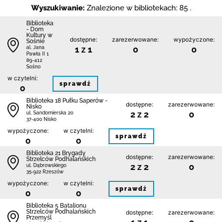
Wyszukiwanie:
Znalezione w bibliotekach: 85 .
Biblioteka
- Dom
Kultury w
dostępne:
zarezerwowane:
wypożyczone:
Sośnie
1 z 1
0
0
al. Jana
Pawła II 1
89-412
Sośno
w czytelni:
sprawdź
0
Biblioteka 18 Pułku Saperów -
dostępne:
zarezerwowane:
Nisko
2 z 2
0
ul. Sandomierska 20
37-400 Nisko
wypożyczone:
w czytelni:
sprawdź
0
0
Biblioteka 21 Brygady
dostępne:
zarezerwowane:
Strzelców Podhalańskich
2 z 2
0
ul. Dąbrowskiego
35-922 Rzeszów
wypożyczone:
w czytelni:
sprawdź
0
0
Biblioteka 5 Batalionu
Strzelców Podhalańskich
dostępne:
zarezerwowane:
Przemyśl