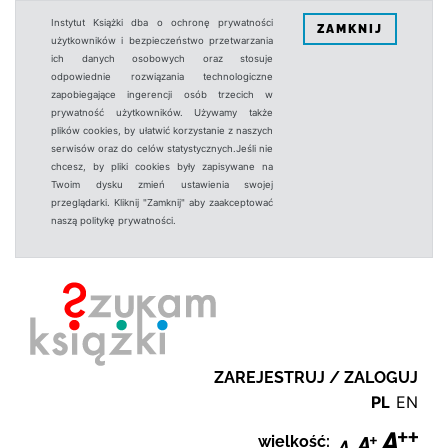
Instytut Książki dba o ochronę prywatności
ZAMKNIJ
użytkowników i bezpieczeństwo przetwarzania
ich danych osobowych oraz stosuje
odpowiednie rozwiązania technologiczne
zapobiegające ingerencji osób trzecich w
prywatność użytkowników. Używamy także
plików cookies, by ułatwić korzystanie z naszych
serwisów oraz do celów statystycznych.Jeśli nie
chcesz, by pliki cookies były zapisywane na
Twoim dysku zmień ustawienia swojej
przeglądarki. Kliknij "Zamknij" aby zaakceptować
naszą politykę prywatności.
ZAREJESTRUJ / ZALOGUJ
PL
EN
wielkość: