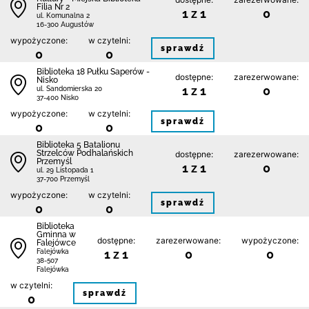
Filia Nr 2
1 z 1
0
ul. Komunalna 2
16-300 Augustów
wypożyczone:
w czytelni:
sprawdź
0
0
Biblioteka 18 Pułku Saperów -
dostępne:
zarezerwowane:
Nisko
1 z 1
0
ul. Sandomierska 20
37-400 Nisko
wypożyczone:
w czytelni:
sprawdź
0
0
Biblioteka 5 Batalionu
Strzelców Podhalańskich
dostępne:
zarezerwowane:
Przemyśl
1 z 1
0
ul. 29 Listopada 1
37-700 Przemyśl
wypożyczone:
w czytelni:
sprawdź
0
0
Biblioteka
Gminna w
dostępne:
zarezerwowane:
wypożyczone:
Falejówce
1 z 1
0
0
Falejówka
38-507
Falejówka
w czytelni:
sprawdź
0