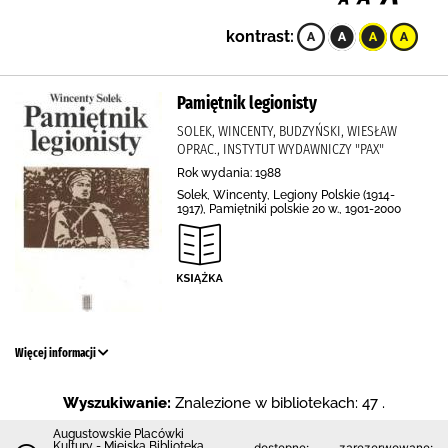
kontrast:
Pamiętnik legionisty
SOLEK, WINCENTY, BUDZYŃSKI, WIESŁAW
OPRAC., INSTYTUT WYDAWNICZY "PAX"
Rok wydania: 1988
Solek, Wincenty, Legiony Polskie (1914-
1917), Pamiętniki polskie 20 w., 1901-2000
Więcej informacji
Wyszukiwanie:
Znalezione w bibliotekach: 47 .
Augustowskie Placówki
Kultury - Miejska Biblioteka
dostępne:
zarezerwowane: