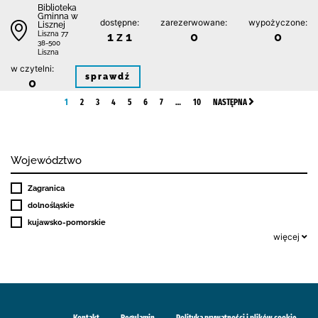
Biblioteka
Gminna w
dostępne:
zarezerwowane:
wypożyczone:
Lisznej
1 z 1
0
0
Liszna 77
38-500
Liszna
w czytelni:
sprawdź
0
1
2
3
4
5
6
7
…
10
NASTĘPNA
Województwo
Zagranica
dolnośląskie
kujawsko-pomorskie
więcej