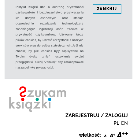
Instytut Książki dba o ochronę prywatności
ZAMKNIJ
użytkowników i bezpieczeństwo przetwarzania
ich danych osobowych oraz stosuje
odpowiednie rozwiązania technologiczne
zapobiegające ingerencji osób trzecich w
prywatność użytkowników. Używamy także
plików cookies, by ułatwić korzystanie z naszych
serwisów oraz do celów statystycznych.Jeśli nie
chcesz, by pliki cookies były zapisywane na
Twoim dysku zmień ustawienia swojej
przeglądarki. Kliknij "Zamknij" aby zaakceptować
naszą politykę prywatności.
ZAREJESTRUJ / ZALOGUJ
PL
EN
wielkość: