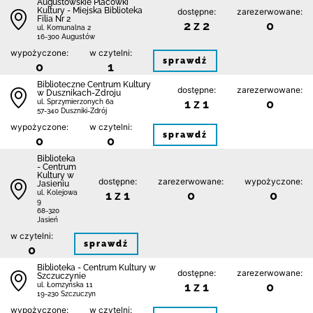
Augustowskie Placówki
Kultury - Miejska Biblioteka
dostępne:
zarezerwowane:
Filia Nr 2
2 z 2
0
ul. Komunalna 2
16-300 Augustów
wypożyczone:
w czytelni:
sprawdź
0
1
Biblioteczne Centrum Kultury
dostępne:
zarezerwowane:
w Dusznikach-Zdroju
1 z 1
0
ul. Sprzymierzonych 6a
57-340 Duszniki-Zdrój
wypożyczone:
w czytelni:
sprawdź
0
0
Biblioteka
- Centrum
Kultury w
dostępne:
zarezerwowane:
wypożyczone:
Jasieniu
1 z 1
0
0
ul. Kolejowa
9
68-320
Jasień
w czytelni:
sprawdź
0
Biblioteka - Centrum Kultury w
dostępne:
zarezerwowane:
Szczuczynie
1 z 1
0
ul. Łomzyńska 11
19-230 Szczuczyn
wypożyczone:
w czytelni: