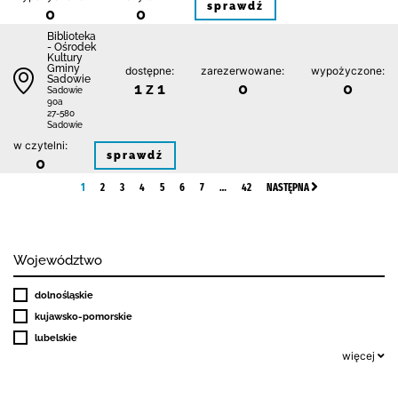
sprawdź
0
0
Biblioteka
- Ośrodek
Kultury
Gminy
dostępne:
zarezerwowane:
wypożyczone:
Sadowie
1 z 1
0
0
Sadowie
90a
27-580
Sadowie
w czytelni:
sprawdź
0
1
2
3
4
5
6
7
…
42
NASTĘPNA
Województwo
dolnośląskie
kujawsko-pomorskie
lubelskie
więcej