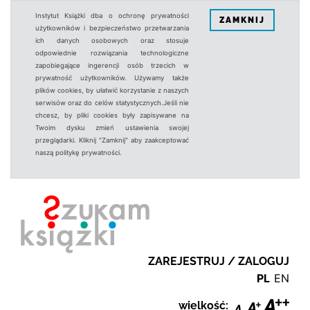
Instytut Książki dba o ochronę prywatności
ZAMKNIJ
użytkowników i bezpieczeństwo przetwarzania
ich danych osobowych oraz stosuje
odpowiednie rozwiązania technologiczne
zapobiegające ingerencji osób trzecich w
prywatność użytkowników. Używamy także
plików cookies, by ułatwić korzystanie z naszych
serwisów oraz do celów statystycznych.Jeśli nie
chcesz, by pliki cookies były zapisywane na
Twoim dysku zmień ustawienia swojej
przeglądarki. Kliknij "Zamknij" aby zaakceptować
naszą politykę prywatności.
ZAREJESTRUJ / ZALOGUJ
PL
EN
wielkość: