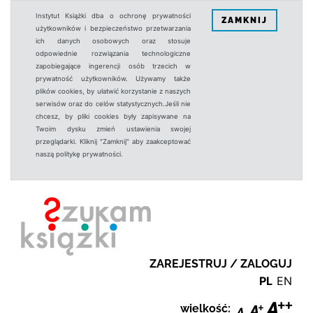
Instytut Książki dba o ochronę prywatności
ZAMKNIJ
użytkowników i bezpieczeństwo przetwarzania
ich danych osobowych oraz stosuje
odpowiednie rozwiązania technologiczne
zapobiegające ingerencji osób trzecich w
prywatność użytkowników. Używamy także
plików cookies, by ułatwić korzystanie z naszych
serwisów oraz do celów statystycznych.Jeśli nie
chcesz, by pliki cookies były zapisywane na
Twoim dysku zmień ustawienia swojej
przeglądarki. Kliknij "Zamknij" aby zaakceptować
naszą politykę prywatności.
ZAREJESTRUJ / ZALOGUJ
PL
EN
wielkość: