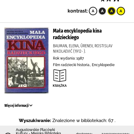
kontrast:
Mała encyklopedia kina
radzieckiego
BAUMAN, ELENA, ÛRENEV, ROSTISLAV
NIKOLAEVIČ (1912- ).
Rok wydania: 1987
Film radziecki historia., Encyklopedie
Więcej informacji
Wyszukiwanie:
Znalezione w bibliotekach: 67 .
Augustowskie Placówki
Kultury - Miejska Biblioteka
dostępne:
zarezerwowane: