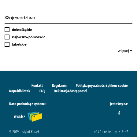
Województwo
dolnośląskie
kujawsko-pomorskie
lubelskie
więcej
Kontakt
Regulamin
Polityka prywatności i plików cookie
Mapa bibliotek
FAQ
Deklaracja dostępności
Dane pochodzą z systemu:
Jesteśmy na:
© 2019 Instytut Książki
v.1.4.0 created by IK & H7