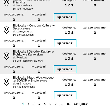
Filia Nr 2
1 z 1
0
ul. Komunalna 2
16-300 Augustów
wypożyczone:
w czytelni:
sprawdź
0
0
Biblioteka - Centrum Kultury w
dostępne:
zarezerwowane:
Szczuczynie
1 z 1
0
ul. Łomzyńska 11
19-230 Szczuczyn
wypożyczone:
w czytelni:
sprawdź
0
1
Biblioteka i Ośrodek Kultury w
dostępne:
zarezerwowane:
Piotrkowie Kujawskim
1 z 1
0
ul. Rynek 20
88-230 Piotrków Kujawski
wypożyczone:
w czytelni:
sprawdź
0
1
Biblioteka Klubu Wojskowego
dostępne:
zarezerwowane:
35 SDROP w Skwierzynie
1 z 1
0
ul. 61 Brygady 1
66-440 Skwierzyna
wypożyczone:
w czytelni:
sprawdź
0
0
1
2
3
4
5
6
7
…
14
NASTĘPNA