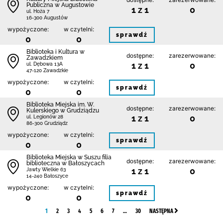
Publiczna w Augustowie
1 z 1
0
ul. Hoża 7
16-300 Augustów
wypożyczone:
w czytelni:
sprawdź
0
0
Biblioteka i Kultura w
dostępne:
zarezerwowane:
Zawadzkiem
1 z 1
0
ul. Dębowa 13A
47-120 Zawadzkie
wypożyczone:
w czytelni:
sprawdź
0
0
Biblioteka Miejska im. W.
dostępne:
zarezerwowane:
Kulerskiego w Grudziądzu
1 z 1
0
ul. Legionów 28
86-300 Grudziądz
wypożyczone:
w czytelni:
sprawdź
0
0
Biblioteka Miejska w Suszu filia
dostępne:
zarezerwowane:
biblioteczna w Bałoszycach
1 z 1
0
Jawty Wielkie 63
14-240 Bałoszyce
wypożyczone:
w czytelni:
sprawdź
0
0
1
2
3
4
5
6
7
…
30
NASTĘPNA