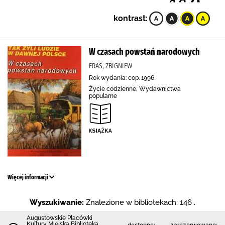
kontrast:
W czasach powstań narodowych
FRAS, ZBIGNIEW
Rok wydania: cop. 1996
Życie codzienne, Wydawnictwa
popularne
Więcej informacji
Wyszukiwanie:
Znalezione w bibliotekach: 146 .
Augustowskie Placówki
Kultury Miejska Biblioteka
dostępne:
zarezerwowane: