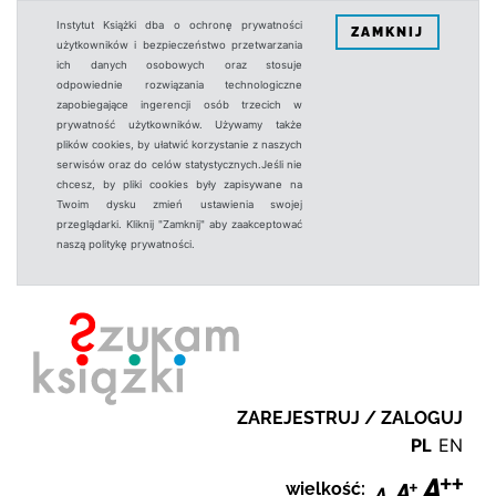
Instytut Książki dba o ochronę prywatności
ZAMKNIJ
użytkowników i bezpieczeństwo przetwarzania
ich danych osobowych oraz stosuje
odpowiednie rozwiązania technologiczne
zapobiegające ingerencji osób trzecich w
prywatność użytkowników. Używamy także
plików cookies, by ułatwić korzystanie z naszych
serwisów oraz do celów statystycznych.Jeśli nie
chcesz, by pliki cookies były zapisywane na
Twoim dysku zmień ustawienia swojej
przeglądarki. Kliknij "Zamknij" aby zaakceptować
naszą politykę prywatności.
ZAREJESTRUJ / ZALOGUJ
PL
EN
wielkość: