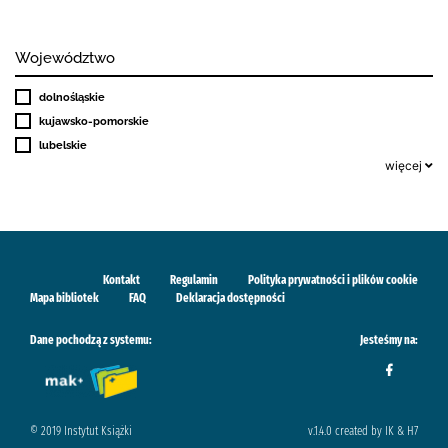
Województwo
dolnośląskie
kujawsko-pomorskie
lubelskie
więcej
Kontakt
Regulamin
Polityka prywatności i plików cookie
Mapa bibliotek
FAQ
Deklaracja dostępności
Dane pochodzą z systemu:
Jesteśmy na:
© 2019 Instytut Książki
v.1.4.0 created by IK & H7