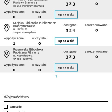
3 z 3
0
Płoniawy-Bramura 1
06-210 Płoniawy-Bramura
wypożyczone:
w czytelni:
sprawdź
0
0
Miejska Biblioteka Publiczna w
dostępne:
zarezerwowane:
Krasnymstawie
3 z 4
0
ul. Okrzei 23
22-300 Krasnystaw
wypożyczone:
w czytelni:
sprawdź
1
0
Przemyska Biblioteka
dostępne:
zarezerwowane:
Publiczna Filia nr 1
3 z 3
0
ul. Kosynierów 1
37-700 Przemyśl
wypożyczone:
w czytelni:
sprawdź
0
0
1
Województwo
lubelskie