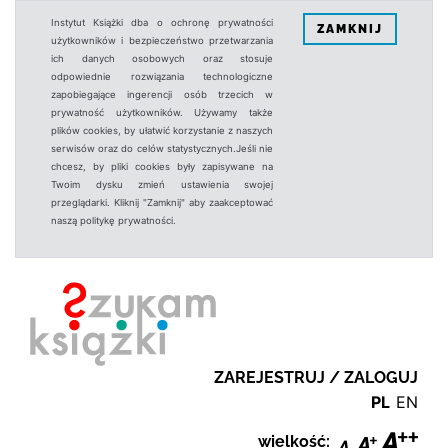
Instytut Książki dba o ochronę prywatności
ZAMKNIJ
użytkowników i bezpieczeństwo przetwarzania
ich danych osobowych oraz stosuje
odpowiednie rozwiązania technologiczne
zapobiegające ingerencji osób trzecich w
prywatność użytkowników. Używamy także
plików cookies, by ułatwić korzystanie z naszych
serwisów oraz do celów statystycznych.Jeśli nie
chcesz, by pliki cookies były zapisywane na
Twoim dysku zmień ustawienia swojej
przeglądarki. Kliknij "Zamknij" aby zaakceptować
naszą politykę prywatności.
ZAREJESTRUJ / ZALOGUJ
PL
EN
wielkość: