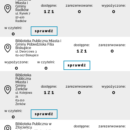
Miasta i
dostępne:
zarezerwowane:
wypożyczone:
Gminy
Radków
1 z 1
0
0
ul. Rynek 7
57-420
Radków
w czytelni:
sprawdź
0
Biblioteka Publiczna Miasta i
Gminy Pobiedziska Filia
dostępne:
zarezerwowane:
Biskupice
1 z 1
0
ul. Dworcowa 3
62-007 Biskupice
wypożyczone:
w czytelni:
sprawdź
0
0
Biblioteka
Publiczna
Miasta i
Gminy
dostępne:
zarezerwowane:
wypożyczone:
Żerków
1 z 1
0
0
ul. Kolejowa
21
63-210
Żerków
w czytelni:
sprawdź
0
Biblioteka Publiczna w
dostępne:
zarezerwowane:
Złocieńcu