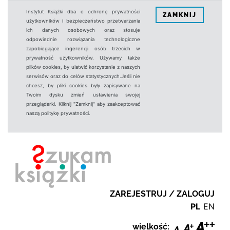
Instytut Książki dba o ochronę prywatności
ZAMKNIJ
użytkowników i bezpieczeństwo przetwarzania
ich danych osobowych oraz stosuje
odpowiednie rozwiązania technologiczne
zapobiegające ingerencji osób trzecich w
prywatność użytkowników. Używamy także
plików cookies, by ułatwić korzystanie z naszych
serwisów oraz do celów statystycznych.Jeśli nie
chcesz, by pliki cookies były zapisywane na
Twoim dysku zmień ustawienia swojej
przeglądarki. Kliknij "Zamknij" aby zaakceptować
naszą politykę prywatności.
ZAREJESTRUJ / ZALOGUJ
PL
EN
wielkość: