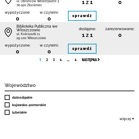
1 z 1
0
ul. Obrońców Westerplatte 3
78-520 Złocieniec
wypożyczone:
w czytelni:
sprawdź
0
0
Biblioteka Publiczna we
dostępne:
zarezerwowane:
Włoszczowie
1 z 1
0
ul. Kościuszki 11
29-100 Włoszczowa
wypożyczone:
w czytelni:
sprawdź
0
0
1
2
3
4
…
4
NASTĘPNA
Województwo
dolnośląskie
kujawsko-pomorskie
lubelskie
więcej