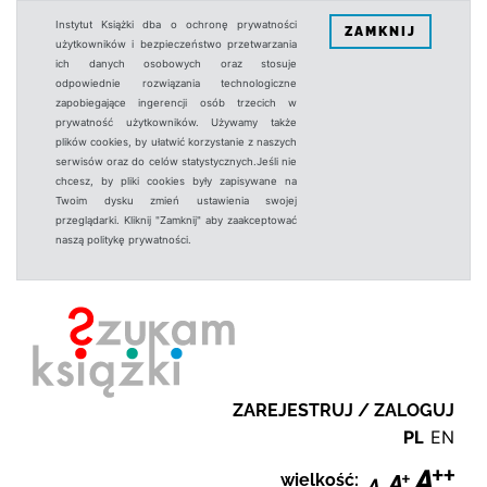
Instytut Książki dba o ochronę prywatności
ZAMKNIJ
użytkowników i bezpieczeństwo przetwarzania
ich danych osobowych oraz stosuje
odpowiednie rozwiązania technologiczne
zapobiegające ingerencji osób trzecich w
prywatność użytkowników. Używamy także
plików cookies, by ułatwić korzystanie z naszych
serwisów oraz do celów statystycznych.Jeśli nie
chcesz, by pliki cookies były zapisywane na
Twoim dysku zmień ustawienia swojej
przeglądarki. Kliknij "Zamknij" aby zaakceptować
naszą politykę prywatności.
ZAREJESTRUJ / ZALOGUJ
PL
EN
wielkość: