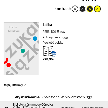
kontrast:
Lalka
PRUS, BOLESŁAW
Rok wydania: 1999
Powieść polska
Więcej informacji
Wyszukiwanie:
Znalezione w bibliotekach: 137 .
Biblioteka Gminnego Ośrodka
Kultury i Wypoczynku w
dostępne:
zarezerwowane: