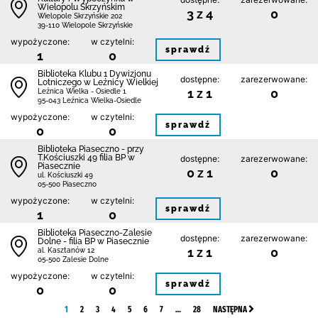
Wielopolu Skrzyńskim
3 z 4
0
Wielopole Skrzyńskie 202
39-110 Wielopole Skrzyńskie
wypożyczone:
w czytelni:
sprawdź
1
0
Biblioteka Klubu 1 Dywizjonu
dostępne:
zarezerwowane:
Lotniczego w Leźnicy Wielkiej
1 z 1
0
Leźnica Wielka - Osiedle 1
95-043 Leźnica Wielka-Osiedle
wypożyczone:
w czytelni:
sprawdź
0
0
Biblioteka Piaseczno - przy
T.Kościuszki 49 filia BP w
dostępne:
zarezerwowane:
Piasecznie
0 z 1
0
ul. Kościuszki 49
05-500 Piaseczno
wypożyczone:
w czytelni:
sprawdź
1
0
Biblioteka Piaseczno-Zalesie
dostępne:
zarezerwowane:
Dolne - filia BP w Piasecznie
1 z 1
0
al. Kasztanów 12
05-500 Zalesie Dolne
wypożyczone:
w czytelni:
sprawdź
0
0
1
2
3
4
5
6
7
…
28
NASTĘPNA