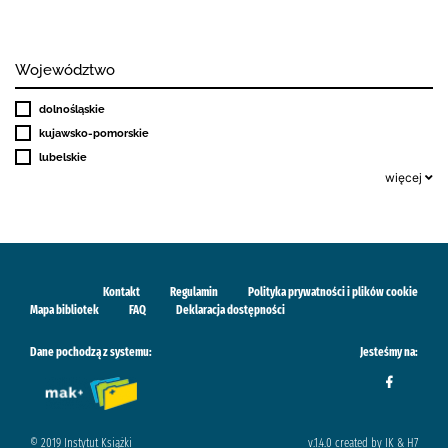
Województwo
dolnośląskie
kujawsko-pomorskie
lubelskie
więcej
Kontakt
Regulamin
Polityka prywatności i plików cookie
Mapa bibliotek
FAQ
Deklaracja dostępności
Dane pochodzą z systemu:
Jesteśmy na:
© 2019 Instytut Książki
v.1.4.0 created by IK & H7