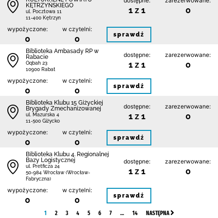
dostępne:
zarezerwowane:
KĘTRZYŃSKIEGO
1 z 1
0
ul. Pocztowa 11
11-400 Kętrzyn
wypożyczone:
w czytelni:
sprawdź
0
0
Biblioteka Ambasady RP w
dostępne:
zarezerwowane:
Rabacie
1 z 1
0
Oqbah 23
10900 Rabat
wypożyczone:
w czytelni:
sprawdź
0
0
Biblioteka Klubu 15 Giżyckiej
dostępne:
zarezerwowane:
Brygady Zmechanizowanej
1 z 1
0
ul. Mazurska 4
11-500 Giżycko
wypożyczone:
w czytelni:
sprawdź
0
0
Biblioteka Klubu 4. Regionalnej
Bazy Logistycznej
dostępne:
zarezerwowane:
ul. Pretficza 24
1 z 1
0
50-984 Wrocław (Wrocław-
Fabryczna)
wypożyczone:
w czytelni:
sprawdź
0
0
1
2
3
4
5
6
7
…
14
NASTĘPNA