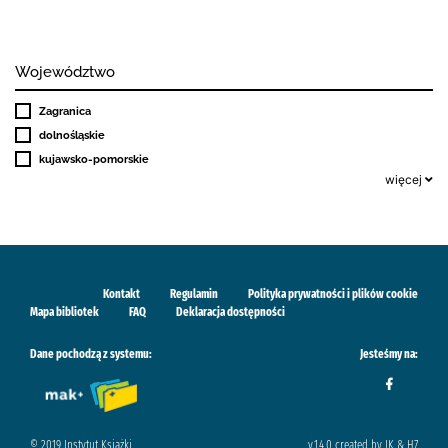
Województwo
Zagranica
dolnośląskie
kujawsko-pomorskie
więcej
Kontakt
Regulamin
Polityka prywatności i plików cookie
Mapa bibliotek
FAQ
Deklaracja dostępności
Dane pochodzą z systemu:
Jesteśmy na:
© 2019 Instytut Książki
v.1.4.0 created by IK & H7