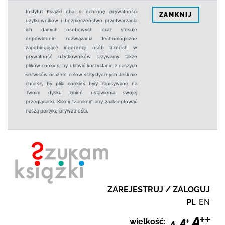
Instytut Książki dba o ochronę prywatności
ZAMKNIJ
użytkowników i bezpieczeństwo przetwarzania
ich danych osobowych oraz stosuje
odpowiednie rozwiązania technologiczne
zapobiegające ingerencji osób trzecich w
prywatność użytkowników. Używamy także
plików cookies, by ułatwić korzystanie z naszych
serwisów oraz do celów statystycznych.Jeśli nie
chcesz, by pliki cookies były zapisywane na
Twoim dysku zmień ustawienia swojej
przeglądarki. Kliknij "Zamknij" aby zaakceptować
naszą politykę prywatności.
ZAREJESTRUJ / ZALOGUJ
PL
EN
wielkość: