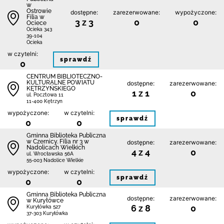
w
Ostrowie
dostępne:
zarezerwowane:
wypożyczone:
Filia w
3 z 3
0
0
Ociece
Ocieka 343
39-104
Ocieka
w czytelni:
sprawdź
0
CENTRUM BIBLIOTECZNO-
KULTURALNE POWIATU
dostępne:
zarezerwowane:
KĘTRZYŃSKIEGO
1 z 1
0
ul. Pocztowa 11
11-400 Kętrzyn
wypożyczone:
w czytelni:
sprawdź
0
0
Gminna Biblioteka Publiczna
w Czernicy. Filia nr 3 w
dostępne:
zarezerwowane:
Nadolicach Wielkich
4 z 4
0
ul. Wrocławska 56A
55-003 Nadolice Wielkie
wypożyczone:
w czytelni:
sprawdź
0
0
Gminna Biblioteka Publiczna
dostępne:
zarezerwowane:
w Kuryłówce
6 z 8
0
Kuryłówka 527
37-303 Kuryłówka