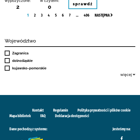
wypożyczone:
w czytelni:
sprawdź
2
0
1
2
3
4
5
6
7
…
406
NASTĘPNA
Województwo
Zagranica
dolnośląskie
kujawsko-pomorskie
więcej
Kontakt
Regulamin
Polityka prywatności i plików cookie
Mapa bibliotek
FAQ
Deklaracja dostępności
Dane pochodzą z systemu:
Jesteśmy na: