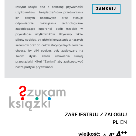
Instytut Książki dba o ochronę prywatności
ZAMKNIJ
użytkowników i bezpieczeństwo przetwarzania
ich danych osobowych oraz stosuje
odpowiednie rozwiązania technologiczne
zapobiegające ingerencji osób trzecich w
prywatność użytkowników. Używamy także
plików cookies, by ułatwić korzystanie z naszych
serwisów oraz do celów statystycznych.Jeśli nie
chcesz, by pliki cookies były zapisywane na
Twoim dysku zmień ustawienia swojej
przeglądarki. Kliknij "Zamknij" aby zaakceptować
naszą politykę prywatności.
ZAREJESTRUJ / ZALOGUJ
PL
EN
wielkość: