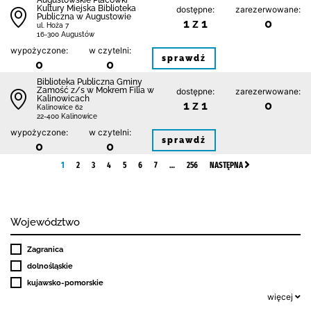
Augustowskie Placówki
Kultury Miejska Biblioteka
dostępne:
zarezerwowane:
Publiczna w Augustowie
1 z 1
0
ul. Hoża 7
16-300 Augustów
wypożyczone:
w czytelni:
sprawdź
0
0
Biblio­teka Publiczna Gminy
Zamość z/s w Mokrem Filia w
dostępne:
zarezerwowane:
Kalinowicach
1 z 1
0
Kalinowice 62
22-400 Kalinowice
wypożyczone:
w czytelni:
sprawdź
0
0
1
2
3
4
5
6
7
…
256
NASTĘPNA
Województwo
Zagranica
dolnośląskie
kujawsko-pomorskie
więcej