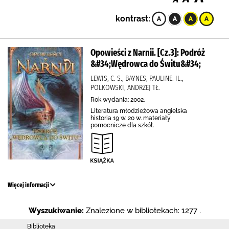
kontrast:
Opowieści z Narnii. [Cz.3]: Podróż
&#34;Wędrowca do Świtu&#34;
LEWIS, C. S., BAYNES, PAULINE. IL.,
POLKOWSKI, ANDRZEJ TŁ.
Rok wydania: 2002.
Literatura młodzieżowa angielska
historia 19 w. 20 w. materiały
pomocnicze dla szkół.
Więcej informacji
Wyszukiwanie:
Znalezione w bibliotekach: 1277 .
Biblioteka