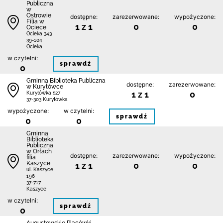
Publiczna
w
Ostrowie
dostępne:
zarezerwowane:
wypożyczone:
Filia w
1 z 1
0
0
Ociece
Ocieka 343
39-104
Ocieka
w czytelni:
sprawdź
0
Gminna Biblioteka Publiczna
dostępne:
zarezerwowane:
w Kuryłówce
1 z 1
0
Kuryłówka 527
37-303 Kuryłówka
wypożyczone:
w czytelni:
sprawdź
0
0
Gminna
Biblioteka
Publiczna
w Orłach
dostępne:
zarezerwowane:
wypożyczone:
filia
Kaszyce
1 z 1
0
0
ul. Kaszyce
196
37-717
Kaszyce
w czytelni:
sprawdź
0