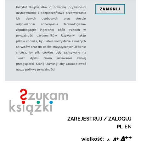
Instytut Książki dba o ochronę prywatności
ZAMKNIJ
użytkowników i bezpieczeństwo przetwarzania
ich danych osobowych oraz stosuje
odpowiednie rozwiązania technologiczne
zapobiegające ingerencji osób trzecich w
prywatność użytkowników. Używamy także
plików cookies, by ułatwić korzystanie z naszych
serwisów oraz do celów statystycznych.Jeśli nie
chcesz, by pliki cookies były zapisywane na
Twoim dysku zmień ustawienia swojej
przeglądarki. Kliknij "Zamknij" aby zaakceptować
naszą politykę prywatności.
ZAREJESTRUJ / ZALOGUJ
PL
EN
wielkość: