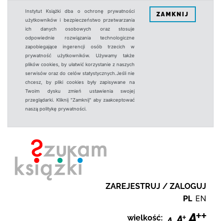
Instytut Książki dba o ochronę prywatności
ZAMKNIJ
użytkowników i bezpieczeństwo przetwarzania
ich danych osobowych oraz stosuje
odpowiednie rozwiązania technologiczne
zapobiegające ingerencji osób trzecich w
prywatność użytkowników. Używamy także
plików cookies, by ułatwić korzystanie z naszych
serwisów oraz do celów statystycznych.Jeśli nie
chcesz, by pliki cookies były zapisywane na
Twoim dysku zmień ustawienia swojej
przeglądarki. Kliknij "Zamknij" aby zaakceptować
naszą politykę prywatności.
ZAREJESTRUJ / ZALOGUJ
PL
EN
wielkość: