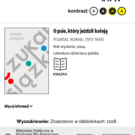
kontrast:
O psie, który jeździł koleją
PISARSKI, ROMAN ; (1912-1969)
Rok wydania: 2004.
Literatura dziecięca polska
Więcej informacji
Wyszukiwanie:
Znalezione w bibliotekach: 1108 .
Biblioteka Publiczna w
Kłodawie filia Pomarzany
dostępne:
zarezerwowane: