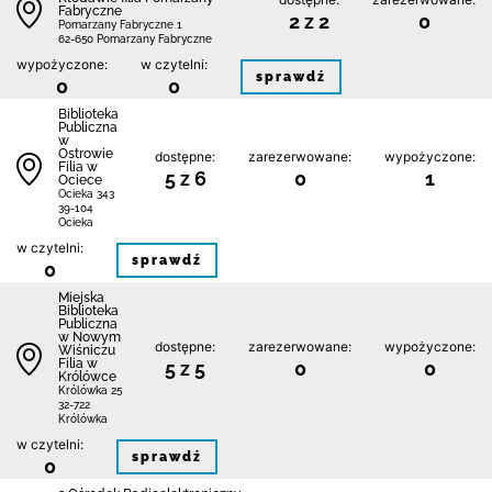
Fabryczne
2 z 2
0
Pomarzany Fabryczne 1
62-650 Pomarzany Fabryczne
wypożyczone:
w czytelni:
sprawdź
0
0
Biblioteka
Publiczna
w
Ostrowie
dostępne:
zarezerwowane:
wypożyczone:
Filia w
5 z 6
0
1
Ociece
Ocieka 343
39-104
Ocieka
w czytelni:
sprawdź
0
Miejska
Biblioteka
Publiczna
w Nowym
dostępne:
zarezerwowane:
wypożyczone:
Wiśniczu
Filia w
5 z 5
0
0
Królówce
Królówka 25
32-722
Królówka
w czytelni:
sprawdź
0