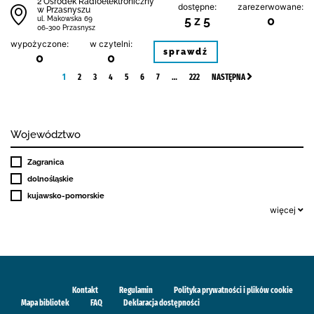
2 Ośrodek Radioelektroniczny
dostępne:
zarezerwowane:
w Przasnyszu
5 z 5
0
ul. Makowska 69
06-300 Przasnysz
wypożyczone:
w czytelni:
sprawdź
0
0
1
2
3
4
5
6
7
…
222
NASTĘPNA
Województwo
Zagranica
dolnośląskie
kujawsko-pomorskie
więcej
Kontakt
Regulamin
Polityka prywatności i plików cookie
Mapa bibliotek
FAQ
Deklaracja dostępności