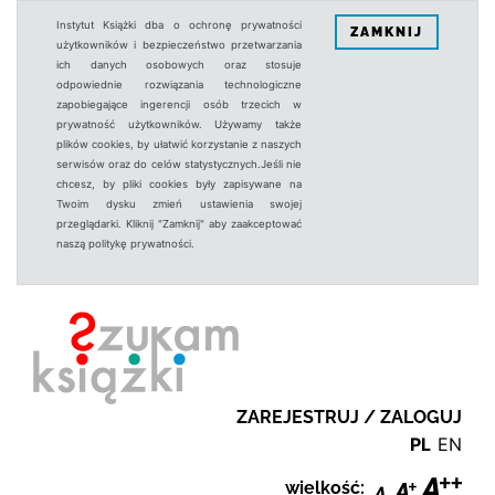
Instytut Książki dba o ochronę prywatności
ZAMKNIJ
użytkowników i bezpieczeństwo przetwarzania
ich danych osobowych oraz stosuje
odpowiednie rozwiązania technologiczne
zapobiegające ingerencji osób trzecich w
prywatność użytkowników. Używamy także
plików cookies, by ułatwić korzystanie z naszych
serwisów oraz do celów statystycznych.Jeśli nie
chcesz, by pliki cookies były zapisywane na
Twoim dysku zmień ustawienia swojej
przeglądarki. Kliknij "Zamknij" aby zaakceptować
naszą politykę prywatności.
ZAREJESTRUJ / ZALOGUJ
PL
EN
wielkość: