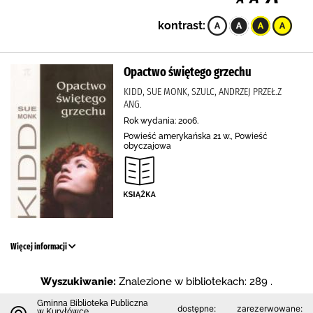
kontrast:
Opactwo świętego grzechu
KIDD, SUE MONK, SZULC, ANDRZEJ PRZEŁ.Z
ANG.
Rok wydania: 2006.
Powieść amerykańska 21 w., Powieść
obyczajowa
Więcej informacji
Wyszukiwanie:
Znalezione w bibliotekach: 289 .
Gminna Biblioteka Publiczna
dostępne:
zarezerwowane:
w Kuryłówce