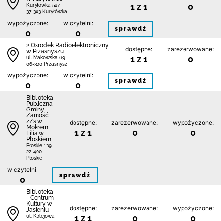
1 z 1
0
Kuryłówka 527
37-303 Kuryłówka
wypożyczone:
w czytelni:
sprawdź
0
0
2 Ośrodek Radioelektroniczny
dostępne:
zarezerwowane:
w Przasnyszu
1 z 1
0
ul. Makowska 69
06-300 Przasnysz
wypożyczone:
w czytelni:
sprawdź
0
0
Biblio­teka
Publiczna
Gminy
Zamość
z/s w
dostępne:
zarezerwowane:
wypożyczone:
Mokrem
1 z 1
0
0
Filia w
Płoskiem
Płoskie 139
22-400
Płoskie
w czytelni:
sprawdź
0
Biblioteka
- Centrum
Kultury w
dostępne:
zarezerwowane:
wypożyczone:
Jasieniu
1 z 1
0
0
ul. Kolejowa