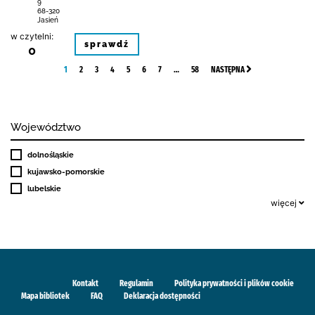
9
68-320
Jasień
w czytelni:
sprawdź
0
1
2
3
4
5
6
7
…
58
NASTĘPNA
Województwo
dolnośląskie
kujawsko-pomorskie
lubelskie
więcej
Kontakt
Regulamin
Polityka prywatności i plików cookie
Mapa bibliotek
FAQ
Deklaracja dostępności