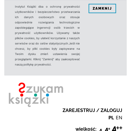
Instytut Książki dba o ochronę prywatności
ZAMKNIJ
użytkowników i bezpieczeństwo przetwarzania
ich danych osobowych oraz stosuje
odpowiednie rozwiązania technologiczne
zapobiegające ingerencji osób trzecich w
prywatność użytkowników. Używamy także
plików cookies, by ułatwić korzystanie z naszych
serwisów oraz do celów statystycznych.Jeśli nie
chcesz, by pliki cookies były zapisywane na
Twoim dysku zmień ustawienia swojej
przeglądarki. Kliknij "Zamknij" aby zaakceptować
naszą politykę prywatności.
ZAREJESTRUJ / ZALOGUJ
PL
EN
wielkość: