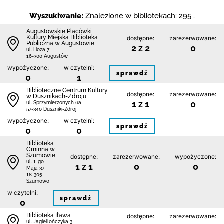
Wyszukiwanie:
Znalezione w bibliotekach: 295 .
Augustowskie Placówki
Kultury Miejska Biblioteka
dostępne:
zarezerwowane:
Publiczna w Augustowie
2 z 2
0
ul. Hoża 7
16-300 Augustów
wypożyczone:
w czytelni:
sprawdź
0
1
Biblioteczne Centrum Kultury
dostępne:
zarezerwowane:
w Dusznikach-Zdroju
1 z 1
0
ul. Sprzymierzonych 6a
57-340 Duszniki-Zdrój
wypożyczone:
w czytelni:
sprawdź
0
0
Biblioteka
Gminna w
Szumowie
dostępne:
zarezerwowane:
wypożyczone:
ul. 1-go
1 z 1
0
0
Maja 37
18-305
Szumowo
w czytelni:
sprawdź
0
Biblioteka Iława
dostępne:
zarezerwowane:
ul. Jagiellończyka 3