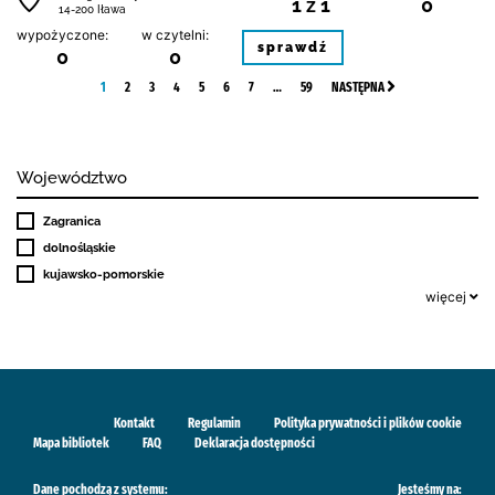
1 z 1
0
14-200 Iława
wypożyczone:
w czytelni:
sprawdź
0
0
1
2
3
4
5
6
7
…
59
NASTĘPNA
Województwo
Zagranica
dolnośląskie
kujawsko-pomorskie
więcej
Kontakt
Regulamin
Polityka prywatności i plików cookie
Mapa bibliotek
FAQ
Deklaracja dostępności
Dane pochodzą z systemu:
Jesteśmy na: