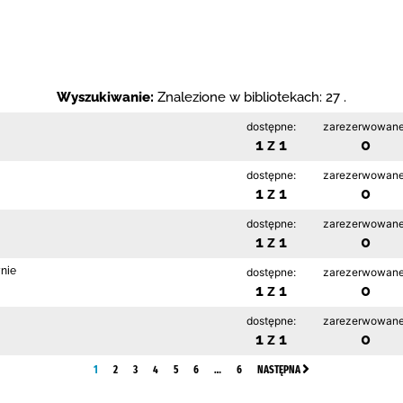
Wyszukiwanie:
Znalezione w bibliotekach: 27 .
dostępne:
zarezerwowane
1 z 1
0
dostępne:
zarezerwowane
1 z 1
0
dostępne:
zarezerwowane
1 z 1
0
ynie
dostępne:
zarezerwowane
1 z 1
0
dostępne:
zarezerwowane
1 z 1
0
1
2
3
4
5
6
…
6
NASTĘPNA