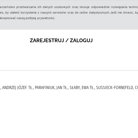
ieczeństwo przetwarzania ich danych osobowych oraz stosuje odpowiednie rozwiązania techno
, by ułatwić korzystanie z naszych serwisów oraz do celów statystycznych.Jeśli nie chcesz, by
aakceptować naszą politykę prywatności.
ZAREJESTRUJ / ZALOGUJ
ANDRZEJ JÓZEF. TŁ., PARAFINIUK, JAN TŁ., SŁABY, EWA TŁ., SUSSIECK-FORNEFELD, 