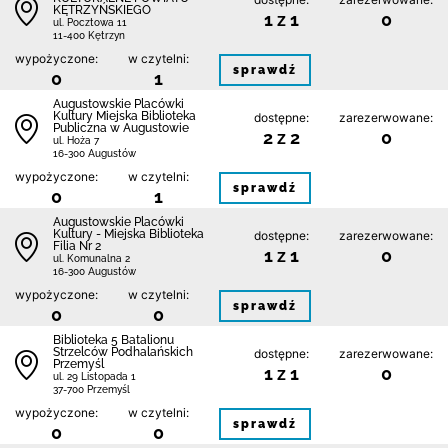
KĘTRZYŃSKIEGO
1 z 1
0
ul. Pocztowa 11
11-400 Kętrzyn
wypożyczone:
w czytelni:
sprawdź
0
1
Augustowskie Placówki
Kultury Miejska Biblioteka
dostępne:
zarezerwowane:
Publiczna w Augustowie
2 z 2
0
ul. Hoża 7
16-300 Augustów
wypożyczone:
w czytelni:
sprawdź
0
1
Augustowskie Placówki
Kultury - Miejska Biblioteka
dostępne:
zarezerwowane:
Filia Nr 2
1 z 1
0
ul. Komunalna 2
16-300 Augustów
wypożyczone:
w czytelni:
sprawdź
0
0
Biblioteka 5 Batalionu
Strzelców Podhalańskich
dostępne:
zarezerwowane:
Przemyśl
1 z 1
0
ul. 29 Listopada 1
37-700 Przemyśl
wypożyczone:
w czytelni:
sprawdź
0
0