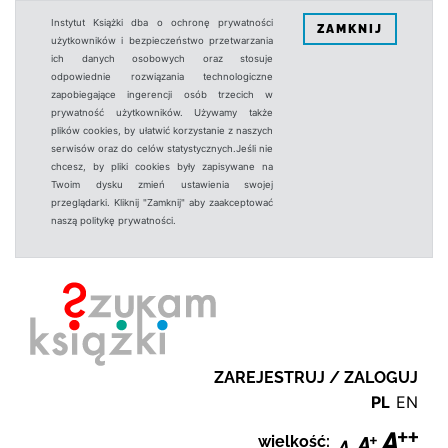
Instytut Książki dba o ochronę prywatności
ZAMKNIJ
użytkowników i bezpieczeństwo przetwarzania
ich danych osobowych oraz stosuje
odpowiednie rozwiązania technologiczne
zapobiegające ingerencji osób trzecich w
prywatność użytkowników. Używamy także
plików cookies, by ułatwić korzystanie z naszych
serwisów oraz do celów statystycznych.Jeśli nie
chcesz, by pliki cookies były zapisywane na
Twoim dysku zmień ustawienia swojej
przeglądarki. Kliknij "Zamknij" aby zaakceptować
naszą politykę prywatności.
ZAREJESTRUJ / ZALOGUJ
PL
EN
wielkość: