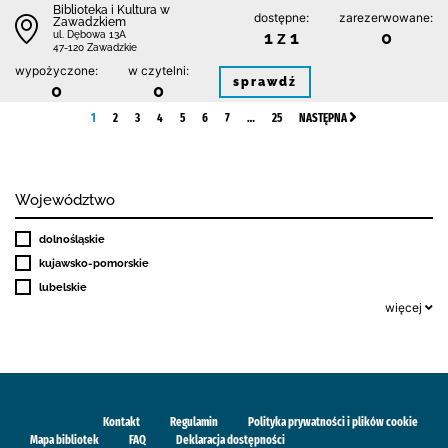
Biblioteka i Kultura w
dostępne:
zarezerwowane:
Zawadzkiem
1 z 1
0
ul. Dębowa 13A
47-120 Zawadzkie
wypożyczone:
w czytelni:
sprawdź
0
0
1
2
3
4
5
6
7
…
25
NASTĘPNA
Województwo
dolnośląskie
kujawsko-pomorskie
lubelskie
więcej
Kontakt
Regulamin
Polityka prywatności i plików cookie
Mapa bibliotek
FAQ
Deklaracja dostępności