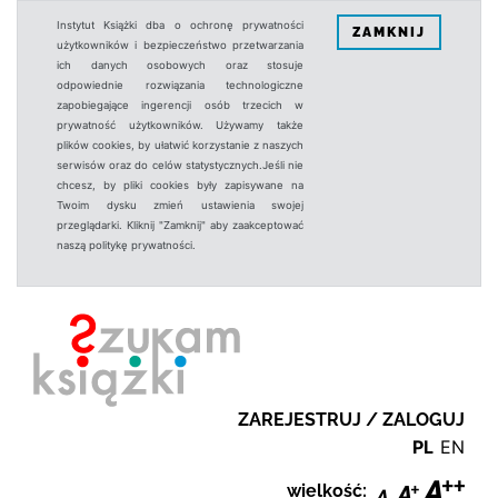
Instytut Książki dba o ochronę prywatności
ZAMKNIJ
użytkowników i bezpieczeństwo przetwarzania
ich danych osobowych oraz stosuje
odpowiednie rozwiązania technologiczne
zapobiegające ingerencji osób trzecich w
prywatność użytkowników. Używamy także
plików cookies, by ułatwić korzystanie z naszych
serwisów oraz do celów statystycznych.Jeśli nie
chcesz, by pliki cookies były zapisywane na
Twoim dysku zmień ustawienia swojej
przeglądarki. Kliknij "Zamknij" aby zaakceptować
naszą politykę prywatności.
ZAREJESTRUJ / ZALOGUJ
PL
EN
wielkość: