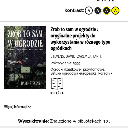
kontrast:
Zrób to sam w ogrodzie :
oryginalne projekty do
wykorzystania w różnego typu
ogródkach
STEVENS, DAVID, ZAREMBA, JAN T.
Rok wydania: 1999.
Ogródki działkowe i przydomowe,
Sztuka ogrodowa europejska, Poradnik
Więcej informacji
Wyszukiwanie:
Znalezione w bibliotekach: 10 .