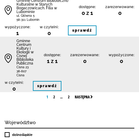
Gminne Centrum Biblioteczno
Kulturalne w Starych
dostępne:
zarezerwowane:
Bogaczowicach. Filia w
Lubominie
0 z 1
0
ul. Główna 5
58-311 Lubomin
wypożyczone:
w czytelni:
sprawdź
1
0
Gminne
Centrum
Kultury i
Ekologii w
dostępne:
zarezerwowane:
wypożyczone:
Cisnej
Biblioteka
1 z 1
0
0
Publiczna
Cisna 23
38-607
Cisna
w czytelni:
sprawdź
0
1
2
…
2
NASTĘPNA
Województwo
dolnośląskie