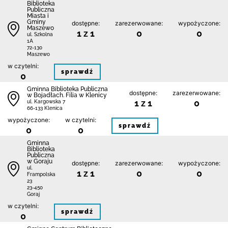
Biblioteka
Publiczna
Miasta i
Gminy
dostępne:
zarezerwowane:
wypożyczone:
Maszewo
1 z 1
0
0
ul. Szkolna
1A
72-130
Maszewo
w czytelni:
sprawdź
0
Gminna Biblioteka Publiczna
dostępne:
zarezerwowane:
w Bojadłach. Filia w Klenicy
1 z 1
0
ul. Kargowska 7
66-133 Klenica
wypożyczone:
w czytelni:
sprawdź
0
0
Gminna
Biblioteka
Publiczna
w Goraju
dostępne:
zarezerwowane:
wypożyczone:
ul.
1 z 1
0
0
Frampolska
23
23-450
Goraj
w czytelni:
sprawdź
0